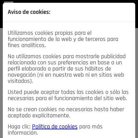
REVISTA
Aviso de cookies:
SECCIONES
Utilizamos cookies propias para el
funcionamiento de la web y de terceros para
fines analíticos.
No utilizamos cookies para mostrarle publicidad
relacionada con sus preferencias en base a un
descarga esta
perfil elaborado a partir de sus hábitos de
REVISTA
navegación (ni en nuestra web ni en sitios web
visitados).
Usted puede aceptar todas las cookies o sólo las
≡
NOTICIAS
necesarias para el funcionamiento del sitio web.
No se crean cookies no necesarias hasta haber
NOTICIAS
SERVICIOS DE INTERÉS
aceptado explícitamente.
TABLÓN DE ANUNCIOS
MIS ANUNCIOS
CONTACTO
Haga clic:
Política de cookies
para más
información.
NOSOTROS