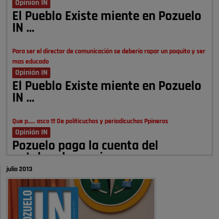
Opinión IN
El Pueblo Existe miente en Pozuelo
IN …
Para ser el director de comunicación se debería rapar un poquito y ser
mas educado
Opinión IN
El Pueblo Existe miente en Pozuelo
IN …
Que p..... asco !!! De politicuchos y periodicuchos Ppineros
Opinión IN
Pozuelo paga la cuenta del
autobombo: casi …
julio 2013
Señora Alcaldesa Ud no ha vivido nunca en Pozuelo , pero yo si desde
hace más de 60 años , …
Pozuelo de Alarcón
Quejas por el deterioro de la