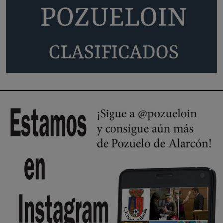
Quejas por el deterioro de la
limpieza …
Será amigo de alguien importante...en el Congreso, Senado, en la
Policía o en la politica
Pozuelo de Alarcón
🔴 EXCLUSIVA | El comisario de la …
😆Durán menos qué un caramelo en la puerta de un colegio 🍬
Pozuelo de Alarcón
🔴 EXCLUSIVA | El comisario de la …
se va porke no tiene piscina 🤪🤪🤪
Pozuelo de Alarcón
🔴 EXCLUSIVA | El comisario de la …