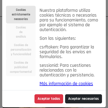
Su cuenta
Regístrese
¿Olvidó su contraseña?
Nuestra plataforma utiliza
Cookies
estrictamente
cookies técnicas o necesarias
necesarias
para su funcionamiento, como
por ejemplo el sistema de
Cookies
autenticación.
de
análisis
Son las siguientes:
Magazine
Cookies de
csrftoken: Para garantizar la
personalización
seguridad de los envíos en
y funcionalidad
DESTACADA
formularios.
Cookies de
sessionid: Para cuestiones
publicidad
relacionadas con la
comportamental
autenticación y persistencia.
Más información de cookies
Aceptar todas
Aceptar necesarias