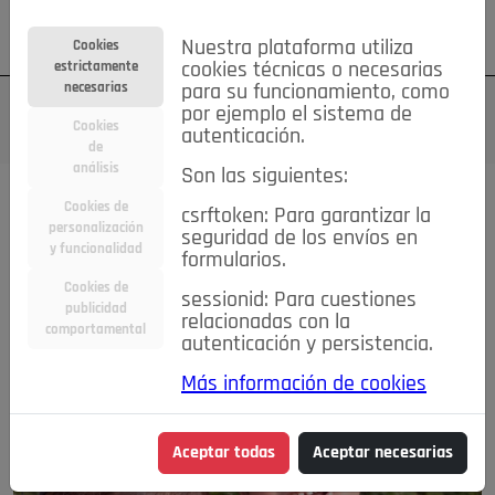
Su cuenta
Regístrese
¿Olvidó su contraseña?
Nuestra plataforma utiliza
Cookies
estrictamente
cookies técnicas o necesarias
necesarias
para su funcionamiento, como
por ejemplo el sistema de
Cookies
autenticación.
de
análisis
Son las siguientes:
Magazine
Cookies de
csrftoken: Para garantizar la
personalización
seguridad de los envíos en
y funcionalidad
DESTACADA
formularios.
Cookies de
sessionid: Para cuestiones
publicidad
relacionadas con la
comportamental
autenticación y persistencia.
Más información de cookies
Aceptar todas
Aceptar necesarias