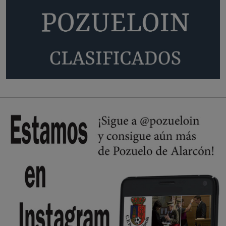
Pozuelo de Alarcón
🔴 EXCLUSIVA | El comisario de la …
😆Durán menos qué un caramelo en la puerta de un colegio 🍬
Pozuelo de Alarcón
🔴 EXCLUSIVA | El comisario de la …
se va porke no tiene piscina 🤪🤪🤪
Pozuelo de Alarcón
🔴 EXCLUSIVA | El comisario de la …
Y ese quien es, apenas se ven patrullas en la estación, como si se van
todos, no vamos a notar …
Pozuelo de Alarcón
🔴 EXCLUSIVA | El comisario de la …