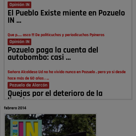
Opinión IN
El Pueblo Existe miente en Pozuelo
IN …
Que p..... asco !!! De politicuchos y periodicuchos Ppineros
Opinión IN
Pozuelo paga la cuenta del
autobombo: casi …
Señora Alcaldesa Ud no ha vivido nunca en Pozuelo , pero yo si desde
hace más de 60 años , …
Pozuelo de Alarcón
Quejas por el deterioro de la
limpieza …
febrero 2014
A ver si es posible que haya vivienda para familias con hijos y no
solamente jóvenes que no es tan …
Pozuelo de Alarcón