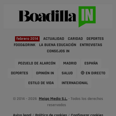
febrero 2014
ACTUALIDAD
CARIDAD
DEPORTES
FOOD&DRINK
LA BUENA EDUCACIÓN
ENTREVISTAS
CONSEJOS IN
POZUELO DE ALARCÓN
MADRID
ESPAÑA
DEPORTES
OPINIÓN IN
SALUD
🔴 EN DIRECTO
ESTILO DE VIDA
INTERNACIONAL
© 2014 - 2026
Meiga Media S.L.
- Todos los derechos
reservados
Aviso legal
/
Política de cookies
/
Configurar cookies