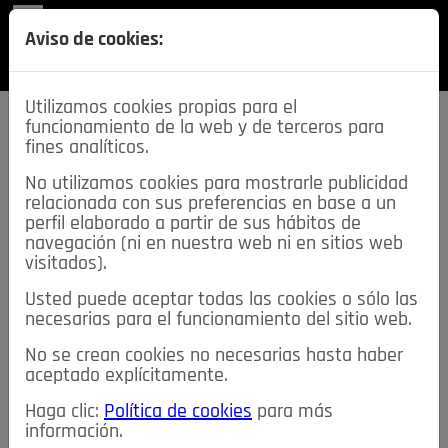
REVISTA
Aviso de cookies:
SECCIONES
Utilizamos cookies propias para el
funcionamiento de la web y de terceros para
fines analíticos.
No utilizamos cookies para mostrarle publicidad
relacionada con sus preferencias en base a un
descarga esta
perfil elaborado a partir de sus hábitos de
REVISTA
navegación (ni en nuestra web ni en sitios web
visitados).
Usted puede aceptar todas las cookies o sólo las
≡
NOTICIAS
necesarias para el funcionamiento del sitio web.
No se crean cookies no necesarias hasta haber
NOTICIAS
SERVICIOS DE INTERÉS
aceptado explícitamente.
TABLÓN DE ANUNCIOS
MIS ANUNCIOS
CONTACTO
Haga clic:
Política de cookies
para más
información.
NOSOTROS