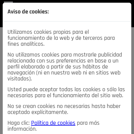
REVISTA
Aviso de cookies:
SECCIONES
Utilizamos cookies propias para el
funcionamiento de la web y de terceros para
fines analíticos.
No utilizamos cookies para mostrarle publicidad
relacionada con sus preferencias en base a un
descarga esta
perfil elaborado a partir de sus hábitos de
REVISTA
navegación (ni en nuestra web ni en sitios web
visitados).
Usted puede aceptar todas las cookies o sólo las
≡
NOTICIAS
necesarias para el funcionamiento del sitio web.
No se crean cookies no necesarias hasta haber
NOTICIAS
SERVICIOS DE INTERÉS
aceptado explícitamente.
TABLÓN DE ANUNCIOS
MIS ANUNCIOS
CONTACTO
Haga clic:
Política de cookies
para más
información.
NOSOTROS