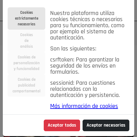
Su cuenta
Regístrese
¿Olvidó su contraseña?
Nuestra plataforma utiliza
Cookies
estrictamente
cookies técnicas o necesarias
necesarias
para su funcionamiento, como
por ejemplo el sistema de
Cookies
autenticación.
de
análisis
Son las siguientes:
Cookies de
csrftoken: Para garantizar la
personalización
seguridad de los envíos en
y funcionalidad
formularios.
Cookies de
sessionid: Para cuestiones
publicidad
relacionadas con la
comportamental
autenticación y persistencia.
Más información de cookies
Aceptar todas
Aceptar necesarias