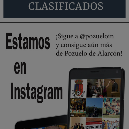
Será amigo de alguien importante...en el Congreso, Senado, en la
Policía o en la politica
Pozuelo de Alarcón
🔴 EXCLUSIVA | El comisario de la …
😆Durán menos qué un caramelo en la puerta de un colegio 🍬
Pozuelo de Alarcón
🔴 EXCLUSIVA | El comisario de la …
se va porke no tiene piscina 🤪🤪🤪
Pozuelo de Alarcón
🔴 EXCLUSIVA | El comisario de la …