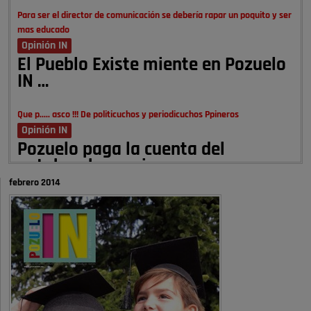
Para ser el director de comunicación se debería rapar un poquito y ser
mas educado
Opinión IN
El Pueblo Existe miente en Pozuelo
IN …
Que p..... asco !!! De politicuchos y periodicuchos Ppineros
Opinión IN
Pozuelo paga la cuenta del
autobombo: casi …
febrero 2014
Señora Alcaldesa Ud no ha vivido nunca en Pozuelo , pero yo si desde
hace más de 60 años , …
Pozuelo de Alarcón
Quejas por el deterioro de la
limpieza …
A ver si es posible que haya vivienda para familias con hijos y no