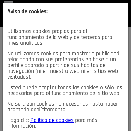
REVISTA
Aviso de cookies:
SECCIONES
Utilizamos cookies propias para el
funcionamiento de la web y de terceros para
fines analíticos.
No utilizamos cookies para mostrarle publicidad
relacionada con sus preferencias en base a un
descarga esta
perfil elaborado a partir de sus hábitos de
REVISTA
navegación (ni en nuestra web ni en sitios web
visitados).
Usted puede aceptar todas las cookies o sólo las
≡
NOTICIAS
necesarias para el funcionamiento del sitio web.
No se crean cookies no necesarias hasta haber
NOTICIAS
SERVICIOS DE INTERÉS
aceptado explícitamente.
TABLÓN DE ANUNCIOS
MIS ANUNCIOS
CONTACTO
Haga clic:
Política de cookies
para más
información.
NOSOTROS