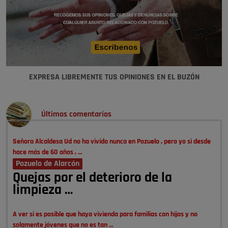
EXPRESA LIBREMENTE TUS OPINIONES EN EL BUZÓN
Últimos comentarios
Señora Alcaldesa Ud no ha vivido nunca en Pozuelo , pero yo si desde
hace más de 60 años , …
Pozuelo de Alarcón
Quejas por el deterioro de la
limpieza …
A ver si es posible que haya vivienda para familias con hijos y no
solamente jóvenes que no es tan …