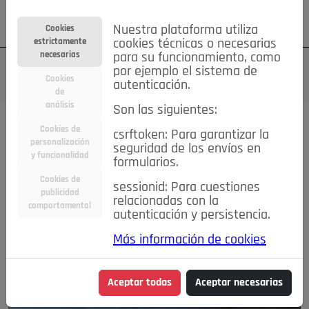
Su cuenta
Regístrese
¿Olvidó su contraseña?
Nuestra plataforma utiliza
Cookies
estrictamente
cookies técnicas o necesarias
necesarias
para su funcionamiento, como
por ejemplo el sistema de
Cookies
autenticación.
de
análisis
Son las siguientes:
Cookies de
csrftoken: Para garantizar la
personalización
seguridad de los envíos en
y funcionalidad
formularios.
Cookies de
sessionid: Para cuestiones
publicidad
relacionadas con la
comportamental
autenticación y persistencia.
Más información de cookies
Aceptar todas
Aceptar necesarias