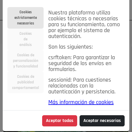
Su cuenta
Regístrese
¿Olvidó su contraseña?
Nuestra plataforma utiliza
Cookies
estrictamente
cookies técnicas o necesarias
necesarias
para su funcionamiento, como
por ejemplo el sistema de
Cookies
autenticación.
de
análisis
Son las siguientes:
DICIEMBRE 2018
/
COMENTARIOS
Cookies de
csrftoken: Para garantizar la
personalización
seguridad de los envíos en
Paseando por Pozuelo
y funcionalidad
formularios.
Cookies de
sessionid: Para cuestiones
publicidad
10-12-2018 7:18 p.m.
relacionadas con la
comportamental
autenticación y persistencia.
Más información de cookies
Aceptar todas
Aceptar necesarias