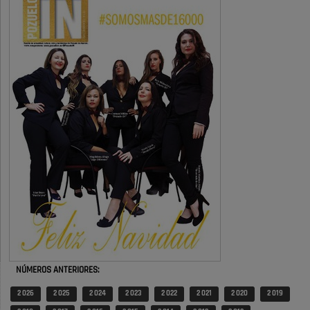
obras …
También pienso que si no fuéramos tan sucios no haría falta denunciar
nada
Pozuelo de Alarcón
Quejas por el deterioro de la
limpieza …
Será amigo de alguien importante...en el Congreso, Senado, en la
Policía o en la politica
Pozuelo de Alarcón
🔴 EXCLUSIVA | El comisario de la …
😆Durán menos qué un caramelo en la puerta de un colegio 🍬
Pozuelo de Alarcón
🔴 EXCLUSIVA | El comisario de la …
NÚMEROS ANTERIORES:
se va porke no tiene piscina 🤪🤪🤪
2 026
2 025
2 024
2 023
2 022
2 021
2 020
2 019
Pozuelo de Alarcón