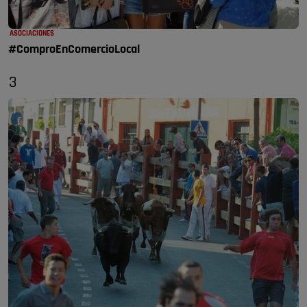
ASOCIACIONES
#ComproEnComercioLocal
3