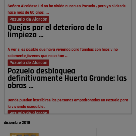
Señora Alcaldesa Ud no ha vivido nunca en Pozuelo , pero yo si desde
hace más de 60 años , …
Pozuelo de Alarcón
Quejas por el deterioro de la
limpieza …
A ver si es posible que haya vivienda para familias con hijos y no
solamente jóvenes que no es tan …
Pozuelo de Alarcón
Pozuelo desbloquea
definitivamente Huerta Grande: las
obras …
Donde pueden inscribirse las personas empadronados en Pozuelo para
la vivienda asequible .
Pozuelo de Alarcón
Pozuelo desbloquea
diciembre 2018
definitivamente Huerta Grande: las