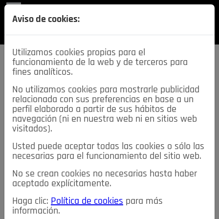
REVISTA
Aviso de cookies:
SECCIONES
Utilizamos cookies propias para el
funcionamiento de la web y de terceros para
fines analíticos.
No utilizamos cookies para mostrarle publicidad
relacionada con sus preferencias en base a un
descarga esta
perfil elaborado a partir de sus hábitos de
REVISTA
navegación (ni en nuestra web ni en sitios web
visitados).
Usted puede aceptar todas las cookies o sólo las
≡
NOTICIAS
necesarias para el funcionamiento del sitio web.
No se crean cookies no necesarias hasta haber
NOTICIAS
SERVICIOS DE INTERÉS
aceptado explícitamente.
TABLÓN DE ANUNCIOS
MIS ANUNCIOS
CONTACTO
Haga clic:
Política de cookies
para más
información.
NOSOTROS