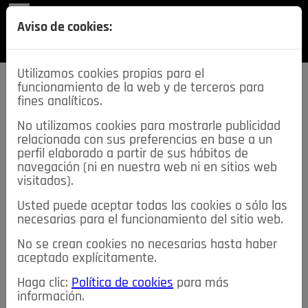
REVISTA
Aviso de cookies:
SECCIONES
Utilizamos cookies propias para el
funcionamiento de la web y de terceros para
fines analíticos.
No utilizamos cookies para mostrarle publicidad
relacionada con sus preferencias en base a un
descarga esta
perfil elaborado a partir de sus hábitos de
REVISTA
navegación (ni en nuestra web ni en sitios web
visitados).
Usted puede aceptar todas las cookies o sólo las
≡
NOTICIAS
necesarias para el funcionamiento del sitio web.
No se crean cookies no necesarias hasta haber
NOTICIAS
SERVICIOS DE INTERÉS
aceptado explícitamente.
TABLÓN DE ANUNCIOS
MIS ANUNCIOS
CONTACTO
Haga clic:
Política de cookies
para más
información.
NOSOTROS