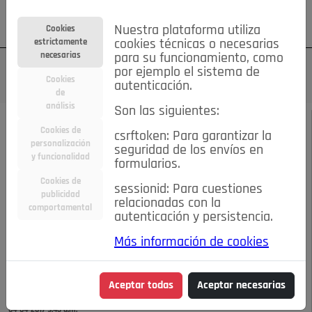
Su cuenta
Regístrese
¿Olvidó su contraseña?
Nuestra plataforma utiliza
Cookies
estrictamente
cookies técnicas o necesarias
necesarias
para su funcionamiento, como
por ejemplo el sistema de
Cookies
autenticación.
de
análisis
Son las siguientes:
ABRIL 2017
/
REPORTAJE
Cookies de
csrftoken: Para garantizar la
personalización
seguridad de los envíos en
De Pozuelo a
y funcionalidad
formularios.
Cookies de
sessionid: Para cuestiones
Lavapies, el problema
publicidad
relacionadas con la
comportamental
autenticación y persistencia.
de los okupas
Más información de cookies
aumenta
Aceptar todas
Aceptar necesarias
04-04-2017 9:45 a.m.