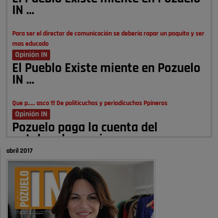
IN …
Para ser el director de comunicación se debería rapar un poquito y ser
mas educado
Opinión IN
El Pueblo Existe miente en Pozuelo
IN …
Que p..... asco !!! De politicuchos y periodicuchos Ppineros
Opinión IN
Pozuelo paga la cuenta del
autobombo: casi …
abril 2017
Señora Alcaldesa Ud no ha vivido nunca en Pozuelo , pero yo si desde
hace más de 60 años , …
Pozuelo de Alarcón
Quejas por el deterioro de la
limpieza …