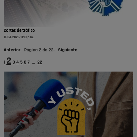
Cortes de tráfico
11-04-2026 11:19 p.m.
Anterior
Página
2
de
22
.
Siguiente
2
1
3
4
5
6
7
...
22