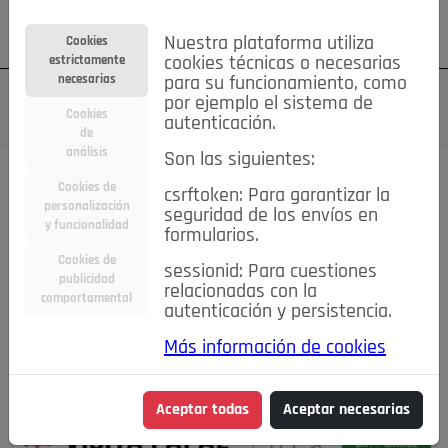
Su cuenta
Regístrese
¿Olvidó su contraseña?
Nuestra plataforma utiliza
Cookies
estrictamente
cookies técnicas o necesarias
necesarias
para su funcionamiento, como
por ejemplo el sistema de
Cookies
autenticación.
de
análisis
Son las siguientes:
Cookies de
Todas las noticias..
csrftoken: Para garantizar la
personalización
seguridad de los envíos en
y funcionalidad
formularios.
#TePrestoMisOjos
Caridad
Ciencia&Tecnología
Cookies de
Cultura
Deportes
Economía
Educación
sessionid: Para cuestiones
publicidad
relacionadas con la
Entretenimiento
España
Estilo de Vida
comportamental
autenticación y persistencia.
Internacional
Madrid
Opinión IN
Pozuelo de Alarcón
Pozuelo en imágenes
Salud
🔴 En Directo
Más información de cookies
Aceptar todas
Aceptar necesarias