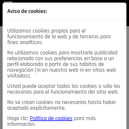
REVISTA
Aviso de cookies:
SECCIONES
Utilizamos cookies propias para el
funcionamiento de la web y de terceros para
fines analíticos.
No utilizamos cookies para mostrarle publicidad
relacionada con sus preferencias en base a un
descarga esta
perfil elaborado a partir de sus hábitos de
REVISTA
navegación (ni en nuestra web ni en sitios web
visitados).
Usted puede aceptar todas las cookies o sólo las
≡
NOTICIAS
necesarias para el funcionamiento del sitio web.
No se crean cookies no necesarias hasta haber
NOTICIAS
SERVICIOS DE INTERÉS
aceptado explícitamente.
TABLÓN DE ANUNCIOS
MIS ANUNCIOS
CONTACTO
Haga clic:
Política de cookies
para más
información.
NOSOTROS