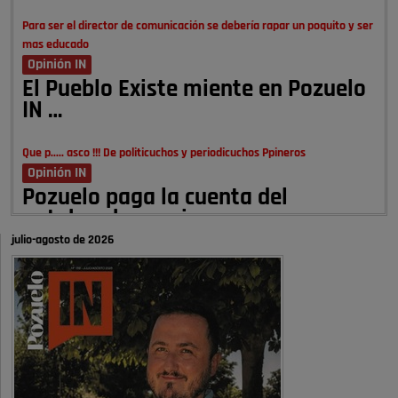
Para ser el director de comunicación se debería rapar un poquito y ser
mas educado
Opinión IN
El Pueblo Existe miente en Pozuelo
IN …
Que p..... asco !!! De politicuchos y periodicuchos Ppineros
Opinión IN
Pozuelo paga la cuenta del
autobombo: casi …
julio-agosto de 2026
Señora Alcaldesa Ud no ha vivido nunca en Pozuelo , pero yo si desde
hace más de 60 años , …
Pozuelo de Alarcón
Quejas por el deterioro de la
limpieza …
A ver si es posible que haya vivienda para familias con hijos y no