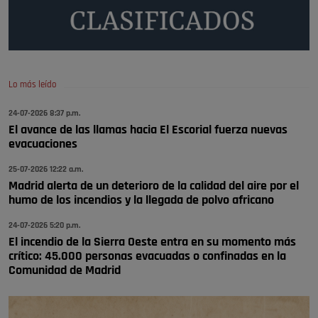
Será amigo de alguien importante...en el Congreso, Senado, en la
Policía o en la politica
Pozuelo de Alarcón
🔴 EXCLUSIVA | El comisario de la …
Lo más leído
😆Durán menos qué un caramelo en la puerta de un colegio 🍬
Pozuelo de Alarcón
24-07-2026 8:37 p.m.
El avance de las llamas hacia El Escorial fuerza nuevas
🔴 EXCLUSIVA | El comisario de la …
evacuaciones
se va porke no tiene piscina 🤪🤪🤪
25-07-2026 12:22 a.m.
Pozuelo de Alarcón
Madrid alerta de un deterioro de la calidad del aire por el
humo de los incendios y la llegada de polvo africano
🔴 EXCLUSIVA | El comisario de la …
24-07-2026 5:20 p.m.
El incendio de la Sierra Oeste entra en su momento más
crítico: 45.000 personas evacuadas o confinadas en la
Comunidad de Madrid