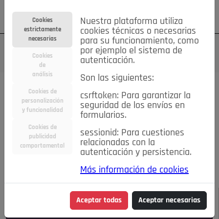
Su cuenta
Regístrese
¿Olvidó su contraseña?
Nuestra plataforma utiliza
Cookies
estrictamente
cookies técnicas o necesarias
necesarias
para su funcionamiento, como
por ejemplo el sistema de
Cookies
autenticación.
de
análisis
Son las siguientes:
Todas las noticias..
Cookies de
csrftoken: Para garantizar la
personalización
seguridad de los envíos en
#TePrestoMisOjos
Caridad
Ciencia&Tecnología
y funcionalidad
formularios.
Cultura
Deportes
Economía
Educación
Cookies de
Entretenimiento
España
Estilo de Vida
sessionid: Para cuestiones
publicidad
Internacional
Madrid
Opinión IN
Pozuelo de Alarcón
relacionadas con la
comportamental
autenticación y persistencia.
Pozuelo en imágenes
Salud
🔴 En Directo
Más información de cookies
JULIO-AGOSTO DE 2026
/
NOTICIAS
Aceptar todas
Aceptar necesarias
Escucha el audio de esta noticia: