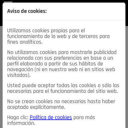
REVISTA
Aviso de cookies:
SECCIONES
Utilizamos cookies propias para el
funcionamiento de la web y de terceros para
fines analíticos.
No utilizamos cookies para mostrarle publicidad
relacionada con sus preferencias en base a un
descarga esta
perfil elaborado a partir de sus hábitos de
REVISTA
navegación (ni en nuestra web ni en sitios web
visitados).
Usted puede aceptar todas las cookies o sólo las
≡
NOTICIAS
necesarias para el funcionamiento del sitio web.
No se crean cookies no necesarias hasta haber
NOTICIAS
SERVICIOS DE INTERÉS
aceptado explícitamente.
TABLÓN DE ANUNCIOS
MIS ANUNCIOS
CONTACTO
Haga clic:
Política de cookies
para más
información.
NOSOTROS