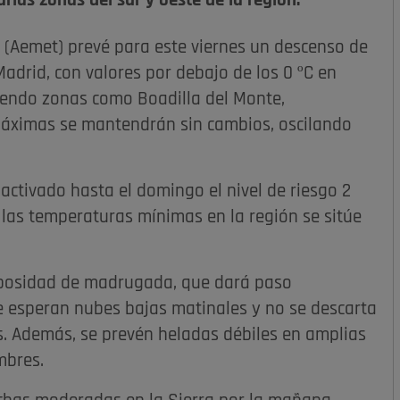
ias zonas del sur y oeste de la región.
 (Aemet) prevé para este viernes un descenso de
drid, con valores por debajo de los 0 ºC en
uyendo zonas como Boadilla del Monte,
máximas se mantendrán sin cambios, oscilando
activado hasta el domingo el nivel de riesgo 2
e las temperaturas mínimas en la región se sitúe
nubosidad de madrugada, que dará paso
se esperan nubes bajas matinales y no se descarta
as. Además, se prevén heladas débiles en amplias
mbres.