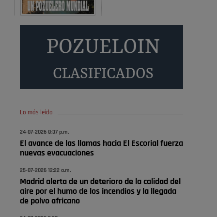
A ver si es posible que haya vivienda para familias con
hijos y no solamente jóvenes que no es tan …
Pozuelo de Alarcón
Pozuelo desbloquea
definitivamente Huerta
Grande: las obras …
Donde pueden inscribirse las personas empadronados
en Pozuelo para la vivienda asequible .
Pozuelo de Alarcón
Lo más leído
Pozuelo desbloquea
24-07-2026 8:37 p.m.
definitivamente Huerta
El avance de las llamas hacia El Escorial fuerza
Grande: las obras …
nuevas evacuaciones
También pienso que si no fuéramos tan sucios no haría
25-07-2026 12:22 a.m.
Madrid alerta de un deterioro de la calidad del
falta denunciar nada
aire por el humo de los incendios y la llegada
Pozuelo de Alarcón
de polvo africano
Quejas por el deterioro de