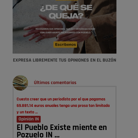
EXPRESA LIBREMENTE TUS OPINIONES EN EL BUZÓN
Últimos comentarios
Cuesta creer que un periodista por el que pagamos
69.881,14 euros anuales tenga una prosa tan limitada
y un texto …
Opinión IN
El Pueblo Existe miente en
Pozuelo IN …