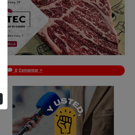
s
0
Comentar >