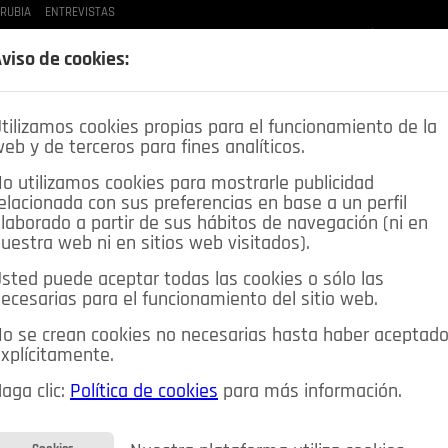
 RUBIA
ENTREVISTAS
LAS BUENAS MANERAS
LO QUE TE DIJE
SPLEEN DE POZUELO
CRÓNICAS DE UNA
viso de cookies:
tilizamos cookies propias para el funcionamiento de la
eb y de terceros para fines analíticos.
o utilizamos cookies para mostrarle publicidad
elacionada con sus preferencias en base a un perfil
laborado a partir de sus hábitos de navegación (ni en
uestra web ni en sitios web visitados).
sted puede aceptar todas las cookies o sólo las
DEPORTES
OPINIÓN IN
SALUD
🔴 EN DIRECTO
ecesarias para el funcionamiento del sitio web.
ia&Tecnología
Educación
Caridad
Pozuelo en imágenes
o se crean cookies no necesarias hasta haber aceptad
xplícitamente.
CIOS
MIS ANUNCIOS
CONTACTO
NOSOTROS
aga clic:
Política de cookies
para más información.