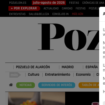
julio-agosto de 2026
POZUELOIN.ES
FIESTAS
CRÓNICAS DE UNA
+ POR EXPLORAR
ACTUALIDAD
CARIDAD
FIESTAS
POZUELEROS
A
ENTREVISTAS
SALUD&BELLEZA
CONSEJOS IN
MÁS AÚN
U
w
N
r
e
n
U
POZUELO DE ALARCÓN
MADRID
ESPAÑA
n
Cultura
Entretenimiento
Economía
Cienc
N
e
NOTICIAS
SERVICIOS DE INTERÉS
TABLÓN DE ANUN
H