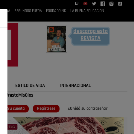
 RUBIA
SEGUNDOS FUERA
FOOD&DRINK
LA BUENA EDUCACIÓN
descarga esta
REVISTA
ESTILO DE VIDA
INTERNACIONAL
#TePrestoMisOjos
o
Su cuenta
Regístrese
¿Olvidó su contraseña?