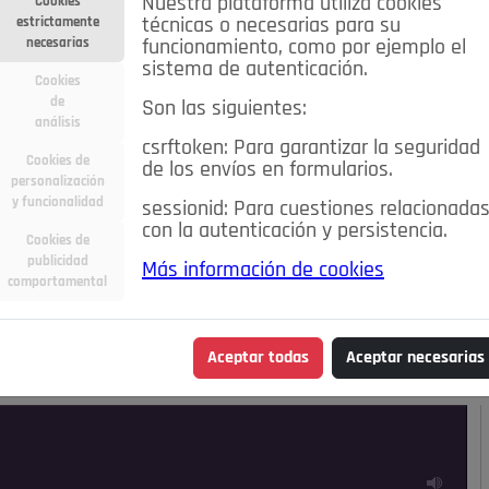
Nuestra plataforma utiliza cookies
Cookies
estrictamente
técnicas o necesarias para su
necesarias
funcionamiento, como por ejemplo el
sistema de autenticación.
Cookies
de
Son las siguientes:
análisis
csrftoken: Para garantizar la seguridad
Cookies de
de los envíos en formularios.
personalización
y funcionalidad
sessionid: Para cuestiones relacionada
con la autenticación y persistencia.
Cookies de
publicidad
Más información de cookies
ra
Deportes
Economía
Educación
comportamental
Madrid
Opinión IN
Pozuelo de Alarcón
Pozuelo en
Aceptar todas
Aceptar necesarias