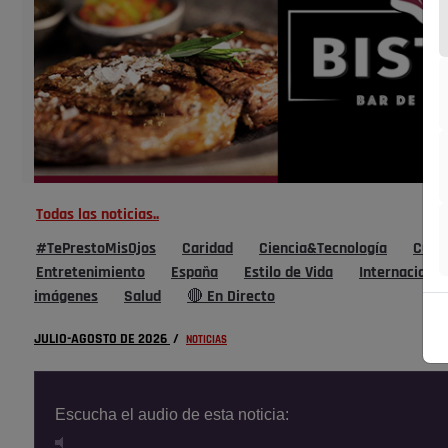
Todas las noticias..
#TePrestoMisOjos
Caridad
Ciencia&Tecnología
Cultu
Entretenimiento
España
Estilo de Vida
Internacional
imágenes
Salud
🔴 En Directo
JULIO-AGOSTO DE 2026
/
NOTICIAS
Escucha el audio de esta noticia: