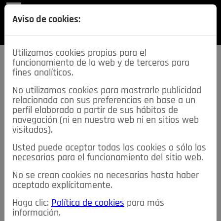
REVISTA
Aviso de cookies:
SECCIONES
Utilizamos cookies propias para el
funcionamiento de la web y de terceros para
fines analíticos.
No utilizamos cookies para mostrarle publicidad
relacionada con sus preferencias en base a un
descarga esta
perfil elaborado a partir de sus hábitos de
REVISTA
navegación (ni en nuestra web ni en sitios web
visitados).
Usted puede aceptar todas las cookies o sólo las
≡
NOTICIAS
necesarias para el funcionamiento del sitio web.
No se crean cookies no necesarias hasta haber
NOTICIAS
SERVICIOS DE INTERÉS
aceptado explícitamente.
TABLÓN DE ANUNCIOS
MIS ANUNCIOS
CONTACTO
Haga clic:
Política de cookies
para más
información.
NOSOTROS