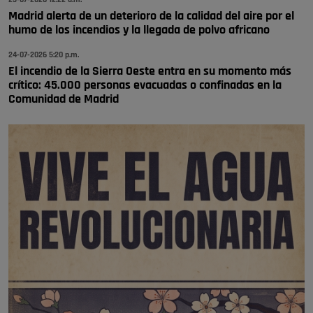
Pozuelo de Alarcón
Madrid alerta de un deterioro de la calidad del aire por el
humo de los incendios y la llegada de polvo africano
🔴 EXCLUSIVA | El comisario de la …
24-07-2026 5:20 p.m.
El incendio de la Sierra Oeste entra en su momento más
crítico: 45.000 personas evacuadas o confinadas en la
Comunidad de Madrid