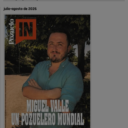
autobombo: casi …
julio-agosto de 2026
Señora Alcaldesa Ud no ha vivido nunca en Pozuelo , pero yo si desde
hace más de 60 años , …
Pozuelo de Alarcón
Quejas por el deterioro de la
limpieza …
A ver si es posible que haya vivienda para familias con hijos y no
solamente jóvenes que no es tan …
Pozuelo de Alarcón
Pozuelo desbloquea
definitivamente Huerta Grande: las
obras …
Donde pueden inscribirse las personas empadronados en Pozuelo para
la vivienda asequible .
Pozuelo de Alarcón
Pozuelo desbloquea