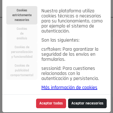
Su cuenta
Regístrese
¿Olvidó su contraseña?
Nuestra plataforma utiliza
Cookies
estrictamente
cookies técnicas o necesarias
necesarias
para su funcionamiento, como
por ejemplo el sistema de
Cookies
autenticación.
de
análisis
Son las siguientes:
Todas las noticias..
Cookies de
csrftoken: Para garantizar la
personalización
seguridad de los envíos en
#TePrestoMisOjos
Caridad
Ciencia&Tecnología
y funcionalidad
formularios.
Cultura
Deportes
Economía
Educación
Cookies de
Entretenimiento
España
Estilo de Vida
sessionid: Para cuestiones
publicidad
Internacional
Madrid
Opinión IN
Pozuelo de Alarcón
relacionadas con la
comportamental
autenticación y persistencia.
Pozuelo en imágenes
Salud
🔴 En Directo
Más información de cookies
JULIO-AGOSTO DE 2026
/
NOTICIAS
Somos Pozuelo
Aceptar todas
Aceptar necesarias