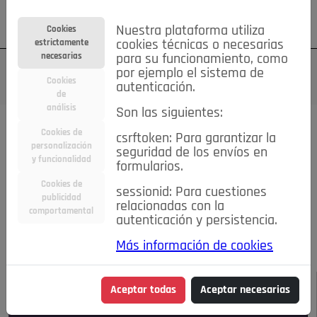
Su cuenta
Regístrese
¿Olvidó su contraseña?
Nuestra plataforma utiliza
Cookies
estrictamente
cookies técnicas o necesarias
necesarias
para su funcionamiento, como
por ejemplo el sistema de
Cookies
autenticación.
de
análisis
Son las siguientes:
Todas las noticias..
Cookies de
csrftoken: Para garantizar la
personalización
seguridad de los envíos en
#TePrestoMisOjos
Caridad
Ciencia&Tecnología
y funcionalidad
formularios.
Cultura
Deportes
Economía
Educación
Cookies de
Entretenimiento
España
Estilo de Vida
sessionid: Para cuestiones
publicidad
Internacional
Madrid
Opinión IN
Pozuelo de Alarcón
relacionadas con la
comportamental
autenticación y persistencia.
Pozuelo en imágenes
Salud
🔴 En Directo
Más información de cookies
JULIO-AGOSTO DE 2026
/
NOTICIAS
Aceptar todas
Aceptar necesarias
Escucha el audio de esta noticia: