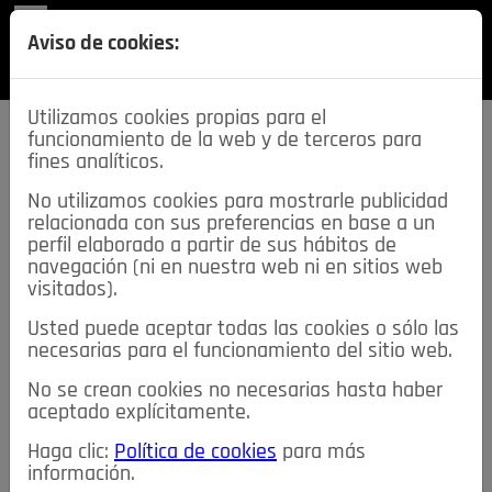
REVISTA
Aviso de cookies:
SECCIONES
Utilizamos cookies propias para el
funcionamiento de la web y de terceros para
fines analíticos.
No utilizamos cookies para mostrarle publicidad
relacionada con sus preferencias en base a un
descarga esta
perfil elaborado a partir de sus hábitos de
REVISTA
navegación (ni en nuestra web ni en sitios web
visitados).
Usted puede aceptar todas las cookies o sólo las
≡
NOTICIAS
necesarias para el funcionamiento del sitio web.
No se crean cookies no necesarias hasta haber
NOTICIAS
SERVICIOS DE INTERÉS
aceptado explícitamente.
TABLÓN DE ANUNCIOS
MIS ANUNCIOS
CONTACTO
Haga clic:
Política de cookies
para más
información.
NOSOTROS