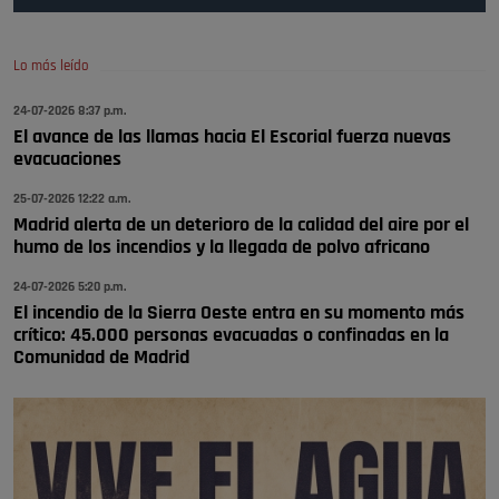
Pozuelo de Alarcón
🔴 EXCLUSIVA | El comisario de la …
Lo más leído
😆Durán menos qué un caramelo en la puerta de un colegio 🍬
Pozuelo de Alarcón
24-07-2026 8:37 p.m.
El avance de las llamas hacia El Escorial fuerza nuevas
🔴 EXCLUSIVA | El comisario de la …
evacuaciones
se va porke no tiene piscina 🤪🤪🤪
25-07-2026 12:22 a.m.
Pozuelo de Alarcón
Madrid alerta de un deterioro de la calidad del aire por el
humo de los incendios y la llegada de polvo africano
🔴 EXCLUSIVA | El comisario de la …
24-07-2026 5:20 p.m.
El incendio de la Sierra Oeste entra en su momento más
crítico: 45.000 personas evacuadas o confinadas en la
Comunidad de Madrid