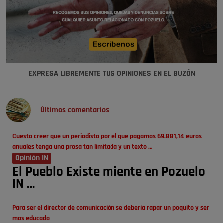
EXPRESA LIBREMENTE TUS OPINIONES EN EL BUZÓN
Últimos comentarios
Cuesta creer que un periodista por el que pagamos 69.881,14 euros
anuales tenga una prosa tan limitada y un texto …
Opinión IN
El Pueblo Existe miente en Pozuelo
IN …
Para ser el director de comunicación se debería rapar un poquito y ser
mas educado