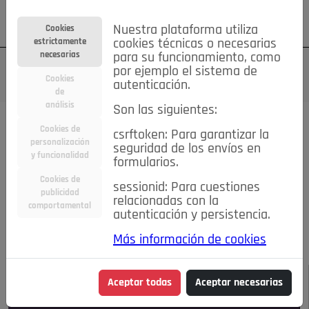
Su cuenta
Regístrese
¿Olvidó su contraseña?
Nuestra plataforma utiliza
Cookies
estrictamente
cookies técnicas o necesarias
necesarias
para su funcionamiento, como
por ejemplo el sistema de
Cookies
autenticación.
de
análisis
Son las siguientes:
Todas las noticias..
Cookies de
csrftoken: Para garantizar la
personalización
seguridad de los envíos en
#TePrestoMisOjos
Caridad
Ciencia&Tecnología
y funcionalidad
formularios.
Cultura
Deportes
Economía
Educación
Cookies de
Entretenimiento
España
Estilo de Vida
sessionid: Para cuestiones
publicidad
Internacional
Madrid
Opinión IN
Pozuelo de Alarcón
relacionadas con la
comportamental
autenticación y persistencia.
Pozuelo en imágenes
Salud
🔴 En Directo
Más información de cookies
JULIO-AGOSTO DE 2026
/
NOTICIAS
Aceptar todas
Aceptar necesarias
Escucha el audio de esta noticia: