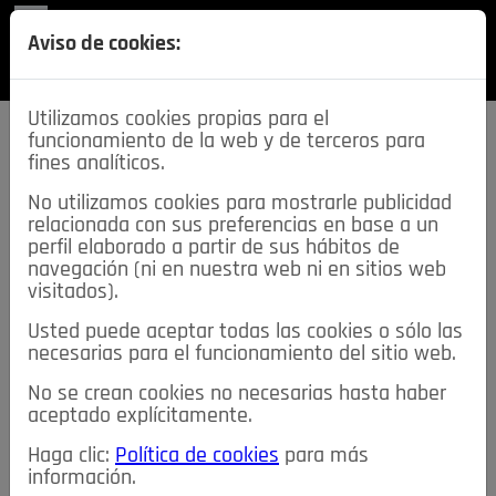
REVISTA
Aviso de cookies:
SECCIONES
Utilizamos cookies propias para el
funcionamiento de la web y de terceros para
fines analíticos.
No utilizamos cookies para mostrarle publicidad
relacionada con sus preferencias en base a un
descarga esta
perfil elaborado a partir de sus hábitos de
REVISTA
navegación (ni en nuestra web ni en sitios web
visitados).
Usted puede aceptar todas las cookies o sólo las
≡
NOTICIAS
necesarias para el funcionamiento del sitio web.
No se crean cookies no necesarias hasta haber
NOTICIAS
SERVICIOS DE INTERÉS
aceptado explícitamente.
TABLÓN DE ANUNCIOS
MIS ANUNCIOS
CONTACTO
Haga clic:
Política de cookies
para más
información.
NOSOTROS