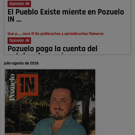
Opinión IN
El Pueblo Existe miente en Pozuelo
IN …
Que p..... asco !!! De politicuchos y periodicuchos Ppineros
Opinión IN
Pozuelo paga la cuenta del
autobombo: casi …
julio-agosto de 2026
Señora Alcaldesa Ud no ha vivido nunca en Pozuelo , pero yo si desde
hace más de 60 años , …
Pozuelo de Alarcón
Quejas por el deterioro de la
limpieza …
A ver si es posible que haya vivienda para familias con hijos y no
solamente jóvenes que no es tan …
Pozuelo de Alarcón