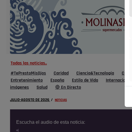
Todas las noticias..
#TePrestoMisOjos
Caridad
Ciencia&Tecnología
Cultu
Entretenimiento
España
Estilo de Vida
Internacional
imágenes
Salud
🔴 En Directo
JULIO-AGOSTO DE 2026
/
NOTICIAS
Escucha el audio de esta noticia: