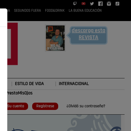
 RUBIA
SEGUNDOS FUERA
FOOD&DRINK
LA BUENA EDUCACIÓN
descarga esta
REVISTA
ESTILO DE VIDA
INTERNACIONAL
#TePrestoMisOjos
o
Su cuenta
Regístrese
¿Olvidó su contraseña?