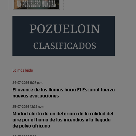
También pienso que si no fuéramos tan sucios no haría
falta denunciar nada
Pozuelo de Alarcón
Quejas por el deterioro de
la limpieza …
Será amigo de alguien importante...en el Congreso,
Senado, en la Policía o en la politica
Pozuelo de Alarcón
Lo más leído
🔴 EXCLUSIVA | El comisario
24-07-2026 8:37 p.m.
de la …
El avance de las llamas hacia El Escorial fuerza
nuevas evacuaciones
😆Durán menos qué un caramelo en la puerta de un
colegio 🍬
25-07-2026 12:22 a.m.
Madrid alerta de un deterioro de la calidad del
Pozuelo de Alarcón
aire por el humo de los incendios y la llegada
🔴 EXCLUSIVA | El comisario
de polvo africano
de la …