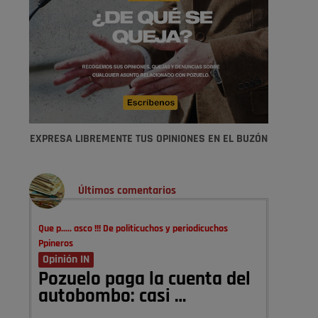
EXPRESA LIBREMENTE TUS OPINIONES EN EL BUZÓN
Últimos comentarios
Que p..... asco !!! De politicuchos y periodicuchos
Ppineros
Opinión IN
Pozuelo paga la cuenta del
autobombo: casi …