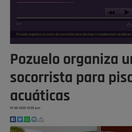
00:00
Pozuelo organiza un curso de socorrista para piscinas e instalaciones acuáticas
Pozuelo organiza u
socorrista para pis
acuáticas
01-06-2026 12:39 p.m.