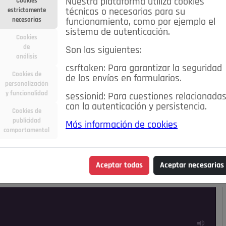
Nuestra plataforma utiliza cookies
Cookies
estrictamente
técnicas o necesarias para su
necesarias
funcionamiento, como por ejemplo el
sistema de autenticación.
Cookies
de
Son las siguientes:
análisis
csrftoken: Para garantizar la seguridad
Cookies de
de los envíos en formularios.
personalización
y funcionalidad
sessionid: Para cuestiones relacionada
con la autenticación y persistencia.
Cookies de
publicidad
Más información de cookies
ra
Deportes
Economía
Educación
comportamental
Madrid
Opinión IN
Pozuelo de Alarcón
Pozuelo en
Aceptar todas
Aceptar necesarias