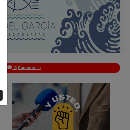
s
0
Comentar >