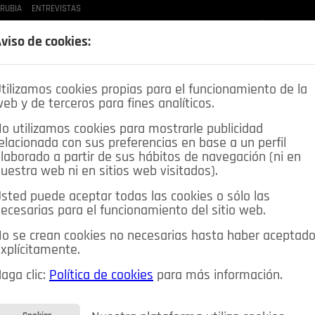
 RUBIA
ENTREVISTAS
LAS BUENAS MANERAS
LO QUE TE DIJE
SPLEEN DE POZUELO
CRÓNICAS DE UNA
viso de cookies:
tilizamos cookies propias para el funcionamiento de la
eb y de terceros para fines analíticos.
o utilizamos cookies para mostrarle publicidad
elacionada con sus preferencias en base a un perfil
laborado a partir de sus hábitos de navegación (ni en
uestra web ni en sitios web visitados).
sted puede aceptar todas las cookies o sólo las
DEPORTES
OPINIÓN IN
SALUD
🔴 EN DIRECTO
ecesarias para el funcionamiento del sitio web.
ia&Tecnología
Educación
Caridad
Pozuelo en imágenes
o se crean cookies no necesarias hasta haber aceptad
xplícitamente.
CIOS
MIS ANUNCIOS
CONTACTO
NOSOTROS
aga clic:
Política de cookies
para más información.