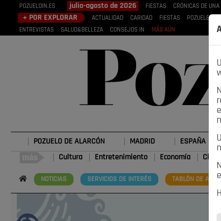
julio-agosto de 2026
POZUELOIN.ES
FIESTAS
CRÓNICAS DE UNA
+ POR EXPLORAR
ACTUALIDAD
CARIDAD
FIESTAS
POZUELEROS
A
ENTREVISTAS
SALUD&BELLEZA
CONSEJOS IN
MÁS AÚN
U
w
N
r
e
n
U
POZUELO DE ALARCÓN
MADRID
ESPAÑA
n
Cultura
Entretenimiento
Economía
Cienc
N
e
NOTICIAS
SERVICIOS DE INTERÉS
TABLÓN DE ANUN
H