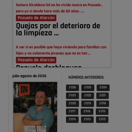
Señora Alcaldesa Ud no ha vivido nunca en Pozuelo ,
pero yo si desde hace más de 60 años , …
Pozuelo de Alarcón
Quejas por el deterioro de
la limpieza …
A ver si es posible que haya vivienda para familias con
hijos y no solamente jóvenes que no es tan …
Pozuelo de Alarcón
Pozuelo desbloquea
definitivamente Huerta
julio-agosto de 2026
NÚMEROS ANTERIORES:
Grande: las obras …
2 026
2 025
2 024
2 023
2 022
2 021
Donde pueden inscribirse las personas empadronados
en Pozuelo para la vivienda asequible .
2 020
2 019
2 018
Pozuelo de Alarcón
2 017
2 016
2 015
Pozuelo desbloquea
2 014
2 013
2 012
definitivamente Huerta
Grande: las obras …