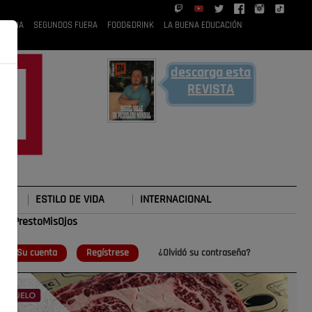
 RUBIA
SEGUNDOS FUERA
FOOD&DRINK
LA BUENA EDUCACIÓN
descarga esta
REVISTA
ESTILO DE VIDA
INTERNACIONAL
#TePrestoMisOjos
o
Su cuenta
Regístrese
¿Olvidó su contraseña?