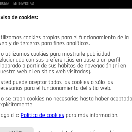
 RUBIA
ENTREVISTAS
LAS BUENAS MANERAS
LO QUE TE DIJE
SPLEEN DE POZUELO
CRÓNICAS DE UNA
viso de cookies:
tilizamos cookies propias para el funcionamiento de la
eb y de terceros para fines analíticos.
o utilizamos cookies para mostrarle publicidad
elacionada con sus preferencias en base a un perfil
laborado a partir de sus hábitos de navegación (ni en
uestra web ni en sitios web visitados).
sted puede aceptar todas las cookies o sólo las
DEPORTES
OPINIÓN IN
SALUD
🔴 EN DIRECTO
ecesarias para el funcionamiento del sitio web.
ia&Tecnología
Educación
Caridad
Pozuelo en imágenes
o se crean cookies no necesarias hasta haber aceptad
xplícitamente.
CIOS
MIS ANUNCIOS
CONTACTO
NOSOTROS
aga clic:
Política de cookies
para más información.