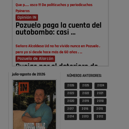
Que p..... asco !!! De politicuchos y periodicuchos
Ppineros
Opinión IN
Pozuelo paga la cuenta del
autobombo: casi …
Señora Alcaldesa Ud no ha vivido nunca en Pozuelo ,
pero yo si desde hace más de 60 años , …
Pozuelo de Alarcón
Quejas por el deterioro de
la limpieza …
julio-agosto de 2026
NÚMEROS ANTERIORES:
2 026
2 025
2 024
A ver si es posible que haya vivienda para familias con
hijos y no solamente jóvenes que no es tan …
2 023
2 022
2 021
Pozuelo de Alarcón
2 020
2 019
2 018
Pozuelo desbloquea
2 017
2 016
2 015
definitivamente Huerta
2 014
2 013
2 012
Grande: las obras …