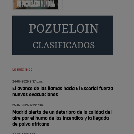
Donde pueden inscribirse las personas empadronados
en Pozuelo para la vivienda asequible .
Pozuelo de Alarcón
Pozuelo desbloquea
definitivamente Huerta
Grande: las obras …
También pienso que si no fuéramos tan sucios no haría
falta denunciar nada
Pozuelo de Alarcón
Lo más leído
Quejas por el deterioro de
24-07-2026 8:37 p.m.
la limpieza …
El avance de las llamas hacia El Escorial fuerza
nuevas evacuaciones
Será amigo de alguien importante...en el Congreso,
Senado, en la Policía o en la politica
25-07-2026 12:22 a.m.
Madrid alerta de un deterioro de la calidad del
Pozuelo de Alarcón
aire por el humo de los incendios y la llegada
🔴 EXCLUSIVA | El comisario
de polvo africano
de la …