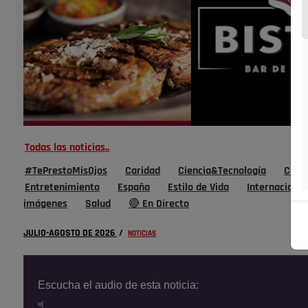
Todas las noticias..
#TePrestoMisOjos
Caridad
Ciencia&Tecnología
Cultu
Entretenimiento
España
Estilo de Vida
Internacional
imágenes
Salud
🔴 En Directo
JULIO-AGOSTO DE 2026
/
NOTICIAS
Escucha el audio de esta noticia: