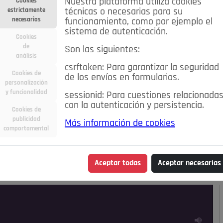
Nuestra plataforma utiliza cookies
Cookies
estrictamente
técnicas o necesarias para su
necesarias
funcionamiento, como por ejemplo el
sistema de autenticación.
Cookies
de
Son las siguientes:
análisis
csrftoken: Para garantizar la seguridad
Cookies de
de los envíos en formularios.
personalización
y funcionalidad
sessionid: Para cuestiones relacionada
con la autenticación y persistencia.
Cookies de
publicidad
Más información de cookies
ra
Deportes
Economía
Educación
comportamental
Madrid
Opinión IN
Pozuelo de Alarcón
Pozuelo en
Aceptar todas
Aceptar necesarias