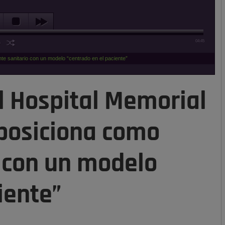
04:45
te sanitario con un modelo “centrado en el paciente”
l Hospital Memorial
 posiciona como
o con un modelo
iente”