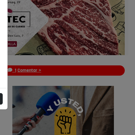
s
1
Comentar >