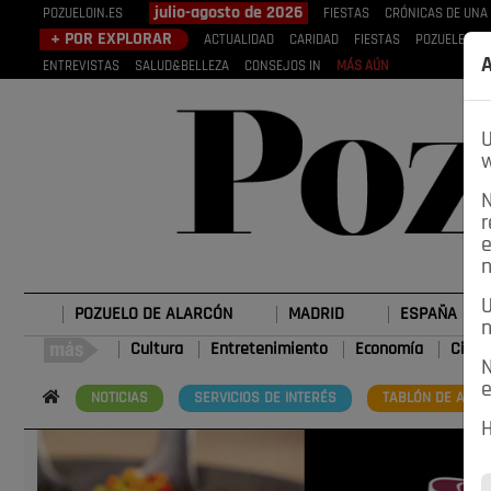
julio-agosto de 2026
POZUELOIN.ES
FIESTAS
CRÓNICAS DE UNA
+ POR EXPLORAR
ACTUALIDAD
CARIDAD
FIESTAS
POZUELEROS
A
ENTREVISTAS
SALUD&BELLEZA
CONSEJOS IN
MÁS AÚN
U
w
N
r
e
n
U
POZUELO DE ALARCÓN
MADRID
ESPAÑA
n
Cultura
Entretenimiento
Economía
Cienc
N
e
NOTICIAS
SERVICIOS DE INTERÉS
TABLÓN DE ANUN
H