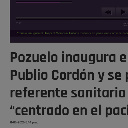
00:00
Pozuelo inaugura el Hospital Memorial Publio Cordón y se posiciona como referen
Pozuelo inaugura e
Publio Cordón y se
referente sanitari
“centrado en el pac
11-05-2026 6:44 p.m.