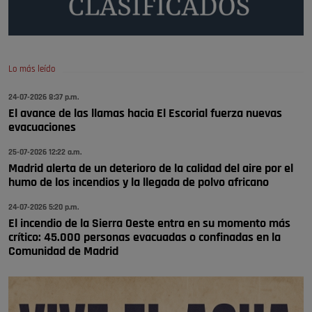
Policía o en la politica
Pozuelo de Alarcón
🔴 EXCLUSIVA | El comisario de la …
Lo más leído
😆Durán menos qué un caramelo en la puerta de un colegio 🍬
Pozuelo de Alarcón
24-07-2026 8:37 p.m.
El avance de las llamas hacia El Escorial fuerza nuevas
🔴 EXCLUSIVA | El comisario de la …
evacuaciones
se va porke no tiene piscina 🤪🤪🤪
25-07-2026 12:22 a.m.
Pozuelo de Alarcón
Madrid alerta de un deterioro de la calidad del aire por el
humo de los incendios y la llegada de polvo africano
🔴 EXCLUSIVA | El comisario de la …
24-07-2026 5:20 p.m.
El incendio de la Sierra Oeste entra en su momento más
crítico: 45.000 personas evacuadas o confinadas en la
Comunidad de Madrid