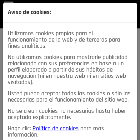
REVISTA
Aviso de cookies:
SECCIONES
Utilizamos cookies propias para el
funcionamiento de la web y de terceros para
fines analíticos.
No utilizamos cookies para mostrarle publicidad
relacionada con sus preferencias en base a un
descarga esta
perfil elaborado a partir de sus hábitos de
REVISTA
navegación (ni en nuestra web ni en sitios web
visitados).
Usted puede aceptar todas las cookies o sólo las
≡
NOTICIAS
necesarias para el funcionamiento del sitio web.
No se crean cookies no necesarias hasta haber
NOTICIAS
SERVICIOS DE INTERÉS
aceptado explícitamente.
TABLÓN DE ANUNCIOS
MIS ANUNCIOS
CONTACTO
Haga clic:
Política de cookies
para más
información.
NOSOTROS