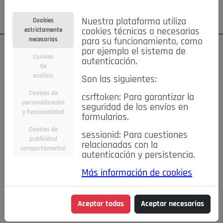
Su cuenta
Regístrese
¿Olvidó su contraseña?
Nuestra plataforma utiliza
Cookies
estrictamente
cookies técnicas o necesarias
necesarias
para su funcionamiento, como
por ejemplo el sistema de
Cookies
autenticación.
de
análisis
Son las siguientes:
Todas las noticias..
Cookies de
csrftoken: Para garantizar la
personalización
seguridad de los envíos en
#TePrestoMisOjos
Caridad
Ciencia&Tecnología
y funcionalidad
formularios.
Cultura
Deportes
Economía
Educación
Cookies de
Entretenimiento
España
Estilo de Vida
sessionid: Para cuestiones
publicidad
Internacional
Madrid
Opinión IN
Pozuelo de Alarcón
relacionadas con la
comportamental
autenticación y persistencia.
Pozuelo en imágenes
Salud
🔴 En Directo
Más información de cookies
JULIO-AGOSTO DE 2026
/
NOTICIAS
CASA LUIS SE LLEVA
Aceptar todas
Aceptar necesarias