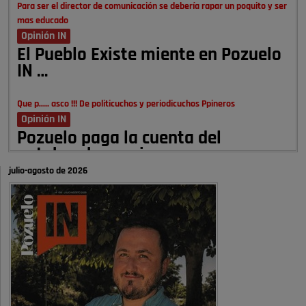
Para ser el director de comunicación se debería rapar un poquito y ser
mas educado
Opinión IN
El Pueblo Existe miente en Pozuelo
IN …
Que p..... asco !!! De politicuchos y periodicuchos Ppineros
Opinión IN
Pozuelo paga la cuenta del
autobombo: casi …
julio-agosto de 2026
Señora Alcaldesa Ud no ha vivido nunca en Pozuelo , pero yo si desde
hace más de 60 años , …
Pozuelo de Alarcón
Quejas por el deterioro de la
limpieza …
A ver si es posible que haya vivienda para familias con hijos y no
solamente jóvenes que no es tan …