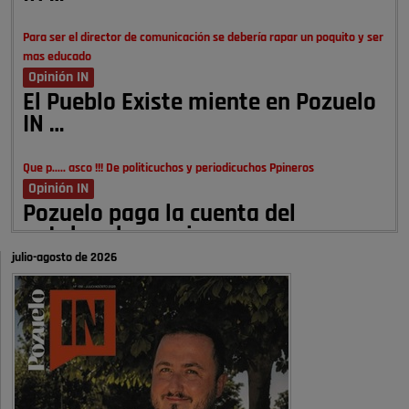
Para ser el director de comunicación se debería rapar un poquito y ser
mas educado
Opinión IN
El Pueblo Existe miente en Pozuelo
IN …
Que p..... asco !!! De politicuchos y periodicuchos Ppineros
Opinión IN
Pozuelo paga la cuenta del
autobombo: casi …
julio-agosto de 2026
Señora Alcaldesa Ud no ha vivido nunca en Pozuelo , pero yo si desde
hace más de 60 años , …
Pozuelo de Alarcón
Quejas por el deterioro de la
limpieza …