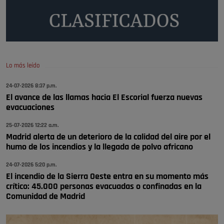
Será amigo de alguien importante...en el Congreso, Senado, en la
Policía o en la politica
Pozuelo de Alarcón
🔴 EXCLUSIVA | El comisario de la …
Lo más leído
😆Durán menos qué un caramelo en la puerta de un colegio 🍬
Pozuelo de Alarcón
24-07-2026 8:37 p.m.
El avance de las llamas hacia El Escorial fuerza nuevas
🔴 EXCLUSIVA | El comisario de la …
evacuaciones
se va porke no tiene piscina 🤪🤪🤪
25-07-2026 12:22 a.m.
Pozuelo de Alarcón
Madrid alerta de un deterioro de la calidad del aire por el
humo de los incendios y la llegada de polvo africano
🔴 EXCLUSIVA | El comisario de la …
24-07-2026 5:20 p.m.
El incendio de la Sierra Oeste entra en su momento más
crítico: 45.000 personas evacuadas o confinadas en la
Comunidad de Madrid