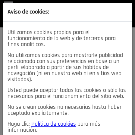
REVISTA
Aviso de cookies:
SECCIONES
Utilizamos cookies propias para el
funcionamiento de la web y de terceros para
fines analíticos.
No utilizamos cookies para mostrarle publicidad
relacionada con sus preferencias en base a un
descarga esta
perfil elaborado a partir de sus hábitos de
REVISTA
navegación (ni en nuestra web ni en sitios web
visitados).
Usted puede aceptar todas las cookies o sólo las
≡
NOTICIAS
necesarias para el funcionamiento del sitio web.
No se crean cookies no necesarias hasta haber
NOTICIAS
SERVICIOS DE INTERÉS
aceptado explícitamente.
TABLÓN DE ANUNCIOS
MIS ANUNCIOS
CONTACTO
Haga clic:
Política de cookies
para más
información.
NOSOTROS