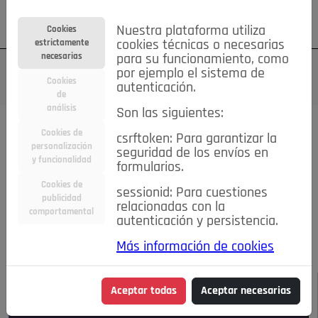
Su cuenta
Regístrese
¿Olvidó su contraseña?
Nuestra plataforma utiliza
Cookies
estrictamente
cookies técnicas o necesarias
necesarias
para su funcionamiento, como
por ejemplo el sistema de
Cookies
autenticación.
de
análisis
Son las siguientes:
Todas las noticias..
Cookies de
csrftoken: Para garantizar la
personalización
seguridad de los envíos en
#TePrestoMisOjos
Caridad
Ciencia&Tecnología
y funcionalidad
formularios.
Cultura
Deportes
Economía
Educación
Cookies de
Entretenimiento
España
Estilo de Vida
sessionid: Para cuestiones
publicidad
Internacional
Madrid
Opinión IN
Pozuelo de Alarcón
relacionadas con la
comportamental
autenticación y persistencia.
Pozuelo en imágenes
Salud
🔴 En Directo
Más información de cookies
JULIO-AGOSTO DE 2026
/
NOTICIAS
Aceptar todas
Aceptar necesarias
Escucha el audio de esta noticia: