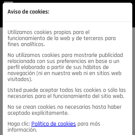
REVISTA
Aviso de cookies:
SECCIONES
Utilizamos cookies propias para el
funcionamiento de la web y de terceros para
fines analíticos.
No utilizamos cookies para mostrarle publicidad
relacionada con sus preferencias en base a un
descarga esta
perfil elaborado a partir de sus hábitos de
REVISTA
navegación (ni en nuestra web ni en sitios web
visitados).
Usted puede aceptar todas las cookies o sólo las
≡
NOTICIAS
necesarias para el funcionamiento del sitio web.
No se crean cookies no necesarias hasta haber
NOTICIAS
SERVICIOS DE INTERÉS
aceptado explícitamente.
TABLÓN DE ANUNCIOS
MIS ANUNCIOS
CONTACTO
Haga clic:
Política de cookies
para más
información.
NOSOTROS