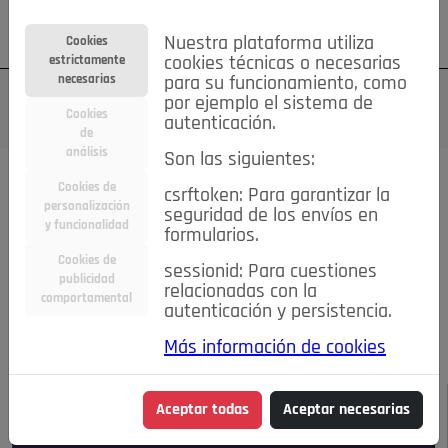
Su cuenta
Regístrese
¿Olvidó su contraseña?
Nuestra plataforma utiliza
Cookies
estrictamente
cookies técnicas o necesarias
necesarias
para su funcionamiento, como
por ejemplo el sistema de
Cookies
autenticación.
de
análisis
Son las siguientes:
Todas las noticias..
Cookies de
csrftoken: Para garantizar la
personalización
seguridad de los envíos en
#TePrestoMisOjos
Caridad
Ciencia&Tecnología
y funcionalidad
formularios.
Cultura
Deportes
Economía
Educación
Cookies de
Entretenimiento
España
Estilo de Vida
sessionid: Para cuestiones
publicidad
Internacional
Madrid
Opinión IN
Pozuelo de Alarcón
relacionadas con la
comportamental
autenticación y persistencia.
Pozuelo en imágenes
Salud
🔴 En Directo
Más información de cookies
JULIO-AGOSTO DE 2026
/
NOTICIAS
Aceptar todas
Aceptar necesarias
Escucha el audio de esta noticia: