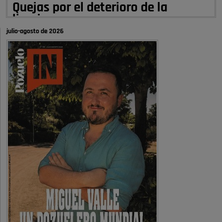
Quejas por el deterioro de la
limpieza …
julio-agosto de 2026
A ver si es posible que haya vivienda para familias con hijos y no
solamente jóvenes que no es tan …
Pozuelo de Alarcón
Pozuelo desbloquea
definitivamente Huerta Grande: las
obras …
Donde pueden inscribirse las personas empadronados en Pozuelo para
la vivienda asequible .
Pozuelo de Alarcón
Pozuelo desbloquea
definitivamente Huerta Grande: las
obras …
También pienso que si no fuéramos tan sucios no haría falta denunciar
nada