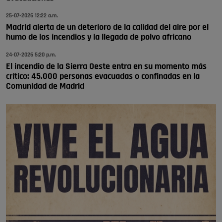
todos, no vamos a notar …
Pozuelo de Alarcón
25-07-2026 12:22 a.m.
🔴 EXCLUSIVA | El comisario de la …
Madrid alerta de un deterioro de la calidad del aire por el
humo de los incendios y la llegada de polvo africano
24-07-2026 5:20 p.m.
El incendio de la Sierra Oeste entra en su momento más
crítico: 45.000 personas evacuadas o confinadas en la
Comunidad de Madrid