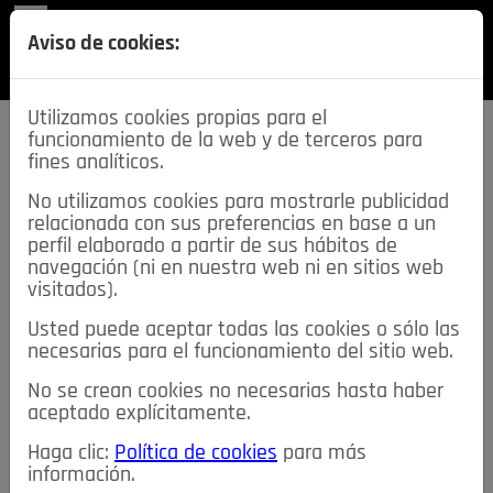
REVISTA
Aviso de cookies:
SECCIONES
Utilizamos cookies propias para el
funcionamiento de la web y de terceros para
fines analíticos.
No utilizamos cookies para mostrarle publicidad
relacionada con sus preferencias en base a un
descarga esta
perfil elaborado a partir de sus hábitos de
REVISTA
navegación (ni en nuestra web ni en sitios web
visitados).
Usted puede aceptar todas las cookies o sólo las
≡
NOTICIAS
necesarias para el funcionamiento del sitio web.
No se crean cookies no necesarias hasta haber
NOTICIAS
SERVICIOS DE INTERÉS
aceptado explícitamente.
TABLÓN DE ANUNCIOS
MIS ANUNCIOS
CONTACTO
Haga clic:
Política de cookies
para más
información.
NOSOTROS