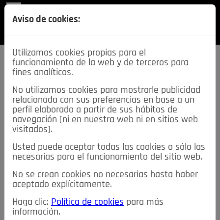
REVISTA
Aviso de cookies:
SECCIONES
Utilizamos cookies propias para el
funcionamiento de la web y de terceros para
fines analíticos.
No utilizamos cookies para mostrarle publicidad
relacionada con sus preferencias en base a un
descarga esta
perfil elaborado a partir de sus hábitos de
REVISTA
navegación (ni en nuestra web ni en sitios web
visitados).
Usted puede aceptar todas las cookies o sólo las
≡
NOTICIAS
necesarias para el funcionamiento del sitio web.
No se crean cookies no necesarias hasta haber
NOTICIAS
SERVICIOS DE INTERÉS
aceptado explícitamente.
TABLÓN DE ANUNCIOS
MIS ANUNCIOS
CONTACTO
Haga clic:
Política de cookies
para más
información.
NOSOTROS