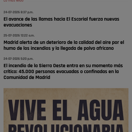
Lo más leído
😆Durán menos qué un caramelo en la puerta de un colegio 🍬
Pozuelo de Alarcón
24-07-2026 8:37 p.m.
El avance de las llamas hacia El Escorial fuerza nuevas
🔴 EXCLUSIVA | El comisario de la …
evacuaciones
se va porke no tiene piscina 🤪🤪🤪
25-07-2026 12:22 a.m.
Pozuelo de Alarcón
Madrid alerta de un deterioro de la calidad del aire por el
humo de los incendios y la llegada de polvo africano
🔴 EXCLUSIVA | El comisario de la …
24-07-2026 5:20 p.m.
El incendio de la Sierra Oeste entra en su momento más
crítico: 45.000 personas evacuadas o confinadas en la
Comunidad de Madrid