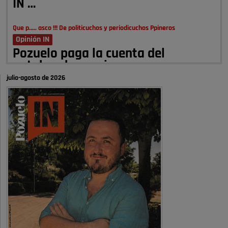
IN …
Que p..... asco !!! De politicuchos y periodicuchos Ppineros
Opinión IN
Pozuelo paga la cuenta del
autobombo: casi …
julio-agosto de 2026
Señora Alcaldesa Ud no ha vivido nunca en Pozuelo , pero yo si desde
hace más de 60 años , …
Pozuelo de Alarcón
Quejas por el deterioro de la
limpieza …
A ver si es posible que haya vivienda para familias con hijos y no
solamente jóvenes que no es tan …
Pozuelo de Alarcón
Pozuelo desbloquea
definitivamente Huerta Grande: las
obras …