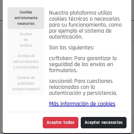
Su cuenta
Regístrese
¿Olvidó su contraseña?
Nuestra plataforma utiliza
Cookies
estrictamente
cookies técnicas o necesarias
necesarias
para su funcionamiento, como
por ejemplo el sistema de
Cookies
autenticación.
de
análisis
Son las siguientes:
Todas las noticias..
Cookies de
csrftoken: Para garantizar la
personalización
seguridad de los envíos en
#TePrestoMisOjos
Caridad
Ciencia&Tecnología
y funcionalidad
formularios.
Cultura
Deportes
Economía
Educación
Cookies de
Entretenimiento
España
Estilo de Vida
sessionid: Para cuestiones
publicidad
Internacional
Madrid
Opinión IN
Pozuelo de Alarcón
relacionadas con la
comportamental
autenticación y persistencia.
Pozuelo en imágenes
Salud
🔴 En Directo
Más información de cookies
JULIO-AGOSTO DE 2026
/
NOTICIAS
Aceptar todas
Aceptar necesarias
Escucha el audio de esta noticia: