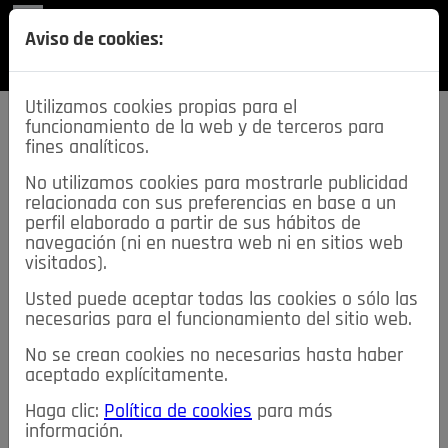
REVISTA
Aviso de cookies:
SECCIONES
Utilizamos cookies propias para el
funcionamiento de la web y de terceros para
fines analíticos.
No utilizamos cookies para mostrarle publicidad
relacionada con sus preferencias en base a un
descarga esta
perfil elaborado a partir de sus hábitos de
REVISTA
navegación (ni en nuestra web ni en sitios web
visitados).
Usted puede aceptar todas las cookies o sólo las
≡
NOTICIAS
necesarias para el funcionamiento del sitio web.
No se crean cookies no necesarias hasta haber
NOTICIAS
SERVICIOS DE INTERÉS
aceptado explícitamente.
TABLÓN DE ANUNCIOS
MIS ANUNCIOS
CONTACTO
Haga clic:
Política de cookies
para más
información.
NOSOTROS