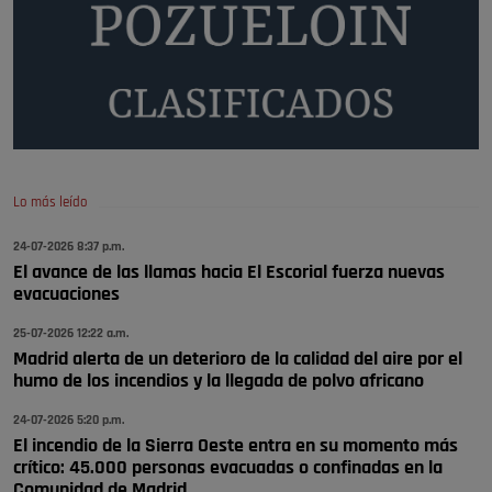
todos, no vamos a notar …
Pozuelo de Alarcón
🔴 EXCLUSIVA | El comisario de la …
A ver si llega alguno que de verdad le importe la seguridad de Pozuelo
Pozuelo de Alarcón
🔴 EXCLUSIVA | El comisario de la …
Lo más leído
Wayne Rooney era el comisario de pozuelo?
24-07-2026 8:37 p.m.
Pozuelo de Alarcón
El avance de las llamas hacia El Escorial fuerza nuevas
🔴 EXCLUSIVA | El comisario de la …
evacuaciones
25-07-2026 12:22 a.m.
Madrid alerta de un deterioro de la calidad del aire por el
humo de los incendios y la llegada de polvo africano
24-07-2026 5:20 p.m.
El incendio de la Sierra Oeste entra en su momento más
crítico: 45.000 personas evacuadas o confinadas en la
Comunidad de Madrid