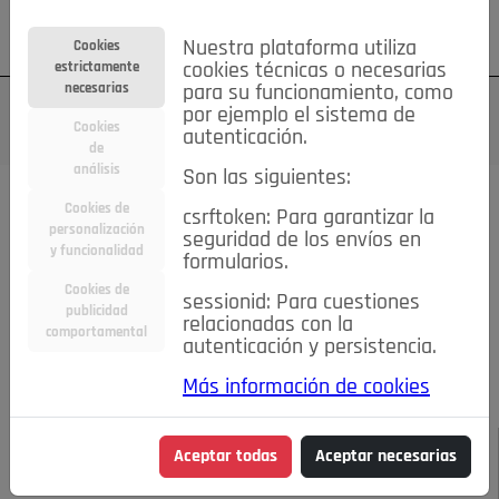
Su cuenta
Regístrese
¿Olvidó su contraseña?
Nuestra plataforma utiliza
Cookies
estrictamente
cookies técnicas o necesarias
necesarias
para su funcionamiento, como
por ejemplo el sistema de
Cookies
autenticación.
de
análisis
Son las siguientes:
Todas las noticias..
Cookies de
csrftoken: Para garantizar la
personalización
seguridad de los envíos en
#TePrestoMisOjos
Caridad
Ciencia&Tecnología
y funcionalidad
formularios.
Cultura
Deportes
Economía
Educación
Cookies de
Entretenimiento
España
Estilo de Vida
sessionid: Para cuestiones
publicidad
Internacional
Madrid
Opinión IN
Pozuelo de Alarcón
relacionadas con la
comportamental
autenticación y persistencia.
Pozuelo en imágenes
Salud
🔴 En Directo
Más información de cookies
JULIO-AGOSTO DE 2026
/
NOTICIAS
LOS HOSPITALES
Aceptar todas
Aceptar necesarias