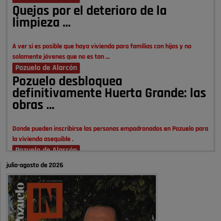
Quejas por el deterioro de la
limpieza …
A ver si es posible que haya vivienda para familias con hijos y no
solamente jóvenes que no es tan …
Pozuelo de Alarcón
Pozuelo desbloquea
definitivamente Huerta Grande: las
obras …
Donde pueden inscribirse las personas empadronados en Pozuelo para
la vivienda asequible .
Pozuelo de Alarcón
Pozuelo desbloquea
julio-agosto de 2026
definitivamente Huerta Grande: las
obras …
También pienso que si no fuéramos tan sucios no haría falta denunciar