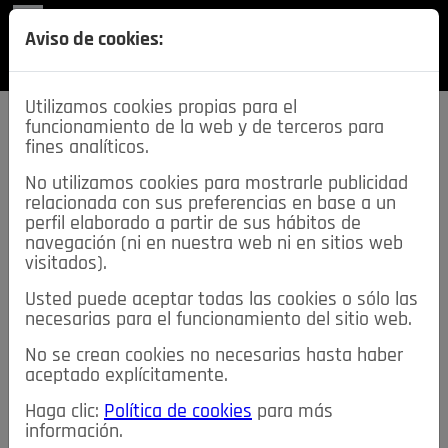
REVISTA
Aviso de cookies:
SECCIONES
Utilizamos cookies propias para el
funcionamiento de la web y de terceros para
fines analíticos.
No utilizamos cookies para mostrarle publicidad
relacionada con sus preferencias en base a un
descarga esta
perfil elaborado a partir de sus hábitos de
REVISTA
navegación (ni en nuestra web ni en sitios web
visitados).
Usted puede aceptar todas las cookies o sólo las
≡
NOTICIAS
necesarias para el funcionamiento del sitio web.
No se crean cookies no necesarias hasta haber
NOTICIAS
SERVICIOS DE INTERÉS
aceptado explícitamente.
TABLÓN DE ANUNCIOS
MIS ANUNCIOS
CONTACTO
Haga clic:
Política de cookies
para más
información.
NOSOTROS