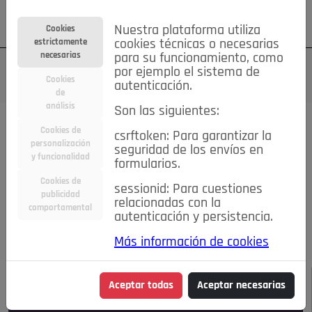
Su cuenta
Regístrese
¿Olvidó su contraseña?
Nuestra plataforma utiliza
Cookies
estrictamente
cookies técnicas o necesarias
necesarias
para su funcionamiento, como
por ejemplo el sistema de
Cookies
autenticación.
de
análisis
Son las siguientes:
Todas las noticias..
Cookies de
csrftoken: Para garantizar la
personalización
seguridad de los envíos en
#TePrestoMisOjos
Caridad
Ciencia&Tecnología
y funcionalidad
formularios.
Cultura
Deportes
Economía
Educación
Cookies de
Entretenimiento
España
Estilo de Vida
sessionid: Para cuestiones
publicidad
Internacional
Madrid
Opinión IN
Pozuelo de Alarcón
relacionadas con la
comportamental
autenticación y persistencia.
Pozuelo en imágenes
Salud
🔴 En Directo
Más información de cookies
JULIO-AGOSTO DE 2026
/
NOTICIAS
Aceptar todas
Aceptar necesarias
Escucha el audio de esta noticia: