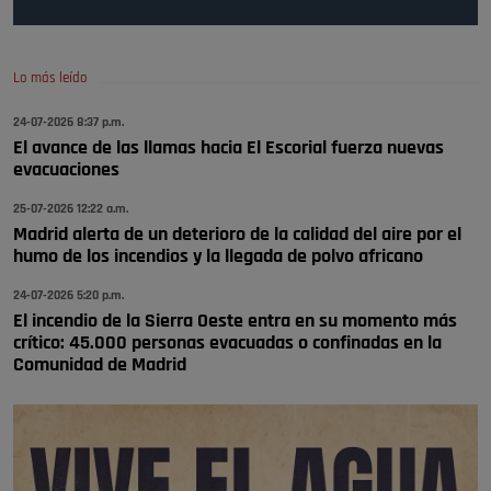
Pozuelo de Alarcón
🔴 EXCLUSIVA | El comisario de la …
Lo más leído
Wayne Rooney era el comisario de pozuelo?
24-07-2026 8:37 p.m.
Pozuelo de Alarcón
El avance de las llamas hacia El Escorial fuerza nuevas
🔴 EXCLUSIVA | El comisario de la …
evacuaciones
25-07-2026 12:22 a.m.
Madrid alerta de un deterioro de la calidad del aire por el
humo de los incendios y la llegada de polvo africano
24-07-2026 5:20 p.m.
El incendio de la Sierra Oeste entra en su momento más
crítico: 45.000 personas evacuadas o confinadas en la
Comunidad de Madrid