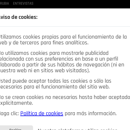
 RUBIA
ENTREVISTAS
LAS BUENAS MANERAS
LO QUE TE DIJE
SPLEEN DE POZUELO
CRÓNICAS DE UNA
viso de cookies:
tilizamos cookies propias para el funcionamiento de la
eb y de terceros para fines analíticos.
o utilizamos cookies para mostrarle publicidad
elacionada con sus preferencias en base a un perfil
laborado a partir de sus hábitos de navegación (ni en
uestra web ni en sitios web visitados).
sted puede aceptar todas las cookies o sólo las
DEPORTES
OPINIÓN IN
SALUD
🔴 EN DIRECTO
ecesarias para el funcionamiento del sitio web.
ia&Tecnología
Educación
Caridad
Pozuelo en imágenes
o se crean cookies no necesarias hasta haber aceptad
xplícitamente.
CIOS
MIS ANUNCIOS
CONTACTO
NOSOTROS
aga clic:
Política de cookies
para más información.