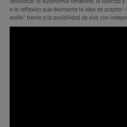
reivindicar la autonomía femenina, la libertad y 
a la reflexión que desmonta la idea de aceptar 
anillo” frente a la posibilidad de vivir con indep