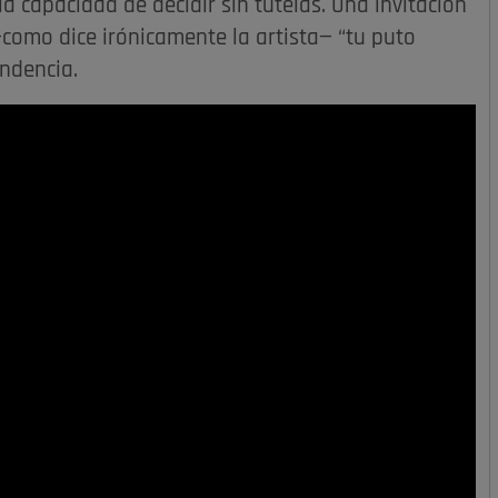
la capacidad de decidir sin tutelas. Una invitación
—como dice irónicamente la artista— “tu puto
endencia.