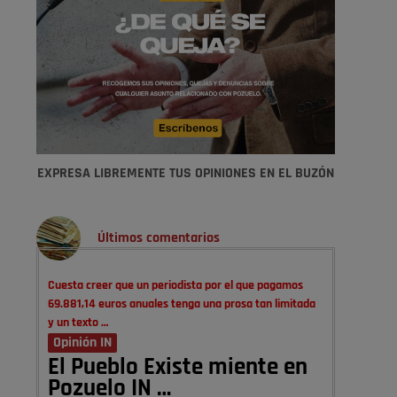
EXPRESA LIBREMENTE TUS OPINIONES EN EL BUZÓN
Últimos comentarios
Cuesta creer que un periodista por el que pagamos
69.881,14 euros anuales tenga una prosa tan limitada
y un texto …
Opinión IN
El Pueblo Existe miente en
Pozuelo IN …