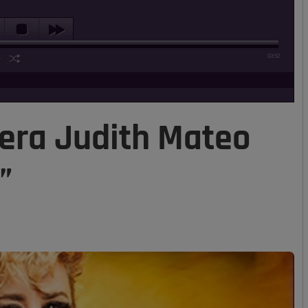
03:52
lera Judith Mateo
”