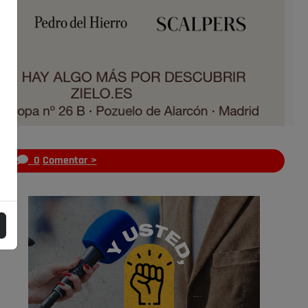
s
0
Comentar >