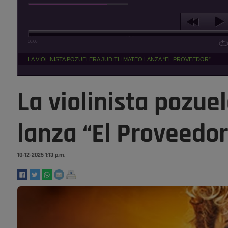
00:00
LA VIOLINISTA POZUELERA JUDITH MATEO LANZA “EL PROVEEDOR”
La violinista pozue
lanza “El Proveedor
10-12-2025 1:13 p.m.