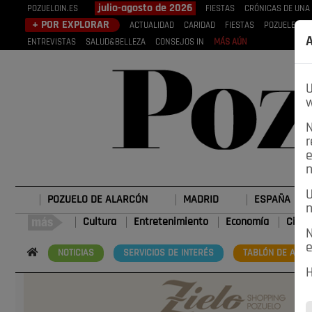
julio-agosto de 2026
POZUELOIN.ES
FIESTAS
CRÓNICAS DE UNA
+ POR EXPLORAR
ACTUALIDAD
CARIDAD
FIESTAS
POZUELEROS
A
ENTREVISTAS
SALUD&BELLEZA
CONSEJOS IN
MÁS AÚN
U
w
N
r
e
n
U
POZUELO DE ALARCÓN
MADRID
ESPAÑA
n
Cultura
Entretenimiento
Economía
Cienc
N
e
NOTICIAS
SERVICIOS DE INTERÉS
TABLÓN DE ANUN
H