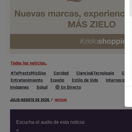
Todas las noticias..
#TePrestoMisOjos
Caridad
Ciencia&Tecnología
Cultu
Entretenimiento
España
Estilo de Vida
Internacional
imágenes
Salud
🔴 En Directo
JULIO-AGOSTO DE 2026
/
NOTICIAS
Escucha el audio de esta noticia: