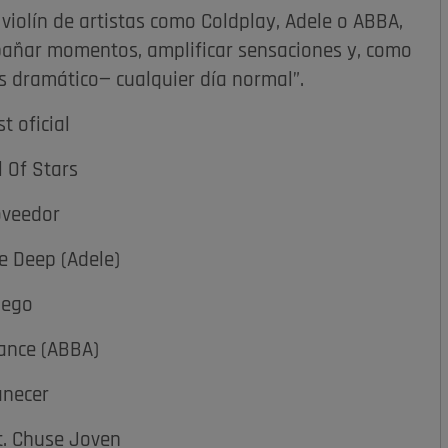
violín de artistas como Coldplay, Adele o ABBA,
pañar momentos, amplificar sensaciones y, como
s dramático— cualquier día normal”.
st oficial
l Of Stars
oveedor
he Deep (Adele)
uego
ance (ABBA)
necer
t. Chuse Joven