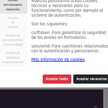
Nuestra plataforma utiliza cookies
Cookies
estrictamente
técnicas o necesarias para su
necesarias
funcionamiento, como por ejemplo el
sistema de autenticación.
Cookies
de
Son las siguientes:
análisis
csrftoken: Para garantizar la seguridad
Cookies de
de los envíos en formularios.
personalización
y funcionalidad
sessionid: Para cuestiones relacionada
con la autenticación y persistencia.
Cookies de
publicidad
Más información de cookies
ra
Deportes
Economía
Educación
comportamental
Madrid
Opinión IN
Pozuelo de Alarcón
Pozuelo en
Aceptar todas
Aceptar necesarias