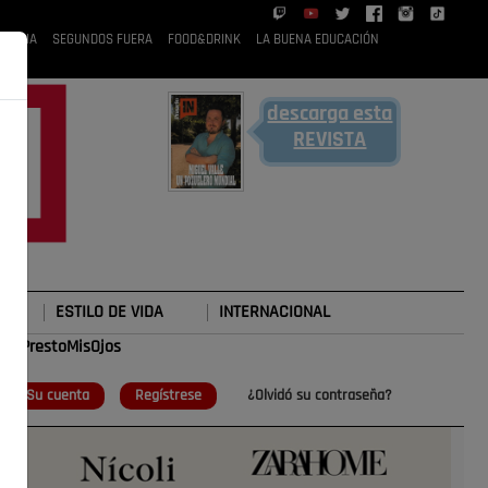
 RUBIA
SEGUNDOS FUERA
FOOD&DRINK
LA BUENA EDUCACIÓN
descarga esta
REVISTA
ESTILO DE VIDA
INTERNACIONAL
#TePrestoMisOjos
o
Su cuenta
Regístrese
¿Olvidó su contraseña?