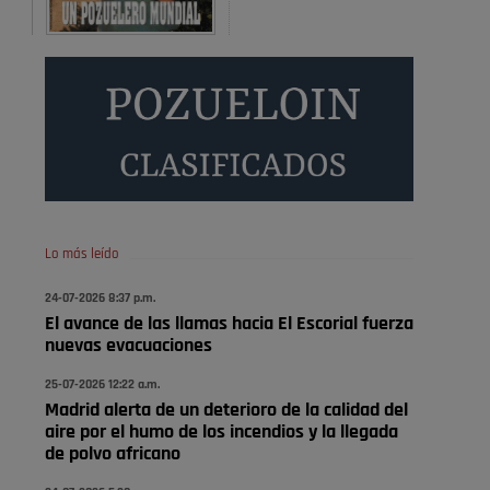
A ver si es posible que haya vivienda para familias con
hijos y no solamente jóvenes que no es tan …
Pozuelo de Alarcón
Pozuelo desbloquea
definitivamente Huerta
Grande: las obras …
Donde pueden inscribirse las personas empadronados
en Pozuelo para la vivienda asequible .
Pozuelo de Alarcón
Lo más leído
Pozuelo desbloquea
24-07-2026 8:37 p.m.
definitivamente Huerta
El avance de las llamas hacia El Escorial fuerza
Grande: las obras …
nuevas evacuaciones
También pienso que si no fuéramos tan sucios no haría
25-07-2026 12:22 a.m.
Madrid alerta de un deterioro de la calidad del
falta denunciar nada
aire por el humo de los incendios y la llegada
Pozuelo de Alarcón
de polvo africano
Quejas por el deterioro de