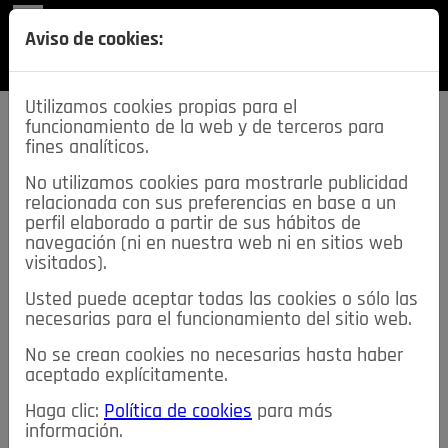
REVISTA
Aviso de cookies:
SECCIONES
Utilizamos cookies propias para el
funcionamiento de la web y de terceros para
fines analíticos.
No utilizamos cookies para mostrarle publicidad
relacionada con sus preferencias en base a un
descarga esta
perfil elaborado a partir de sus hábitos de
REVISTA
navegación (ni en nuestra web ni en sitios web
visitados).
Usted puede aceptar todas las cookies o sólo las
≡
NOTICIAS
necesarias para el funcionamiento del sitio web.
No se crean cookies no necesarias hasta haber
NOTICIAS
SERVICIOS DE INTERÉS
aceptado explícitamente.
TABLÓN DE ANUNCIOS
MIS ANUNCIOS
CONTACTO
Haga clic:
Política de cookies
para más
información.
NOSOTROS