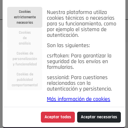
Su cuenta
Regístrese
¿Olvidó su contraseña?
Nuestra plataforma utiliza
Cookies
estrictamente
cookies técnicas o necesarias
necesarias
para su funcionamiento, como
por ejemplo el sistema de
Cookies
autenticación.
de
análisis
Son las siguientes:
Todas las noticias..
Cookies de
csrftoken: Para garantizar la
personalización
seguridad de los envíos en
#TePrestoMisOjos
Caridad
Ciencia&Tecnología
y funcionalidad
formularios.
Cultura
Deportes
Economía
Educación
Cookies de
Entretenimiento
España
Estilo de Vida
sessionid: Para cuestiones
publicidad
Internacional
Madrid
Opinión IN
Pozuelo de Alarcón
relacionadas con la
comportamental
autenticación y persistencia.
Pozuelo en imágenes
Salud
🔴 En Directo
Más información de cookies
JULIO-AGOSTO DE 2026
/
NOTICIAS
Aceptar todas
Aceptar necesarias
Escucha el audio de esta noticia: