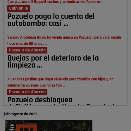
Que p..... asco !!! De politicuchos y periodicuchos Ppineros
Opinión IN
Pozuelo paga la cuenta del
autobombo: casi …
Señora Alcaldesa Ud no ha vivido nunca en Pozuelo , pero yo si desde
hace más de 60 años , …
Pozuelo de Alarcón
Quejas por el deterioro de la
limpieza …
A ver si es posible que haya vivienda para familias con hijos y no
solamente jóvenes que no es tan …
Pozuelo de Alarcón
Pozuelo desbloquea
definitivamente Huerta Grande: las
obras …
julio-agosto de 2026
Donde pueden inscribirse las personas empadronados en Pozuelo para