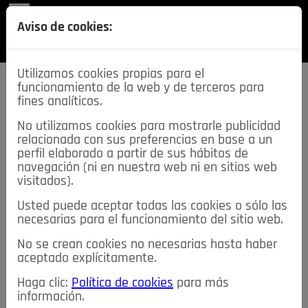
REVISTA
Aviso de cookies:
SECCIONES
Utilizamos cookies propias para el
funcionamiento de la web y de terceros para
fines analíticos.
No utilizamos cookies para mostrarle publicidad
relacionada con sus preferencias en base a un
descarga esta
perfil elaborado a partir de sus hábitos de
REVISTA
navegación (ni en nuestra web ni en sitios web
visitados).
Usted puede aceptar todas las cookies o sólo las
≡
NOTICIAS
necesarias para el funcionamiento del sitio web.
No se crean cookies no necesarias hasta haber
NOTICIAS
SERVICIOS DE INTERÉS
aceptado explícitamente.
TABLÓN DE ANUNCIOS
MIS ANUNCIOS
CONTACTO
Haga clic:
Política de cookies
para más
información.
NOSOTROS