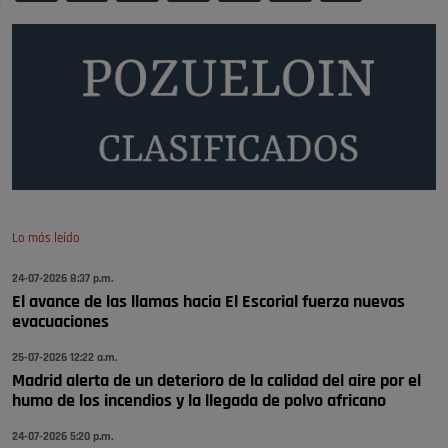
🔴 EXCLUSIVA | El comisario de la …
se va porke no tiene piscina 🤪🤪🤪
Pozuelo de Alarcón
🔴 EXCLUSIVA | El comisario de la …
Y ese quien es, apenas se ven patrullas en la estación, como si se van
todos, no vamos a notar …
Pozuelo de Alarcón
🔴 EXCLUSIVA | El comisario de la …
Lo más leído
24-07-2026 8:37 p.m.
A ver si llega alguno que de verdad le importe la seguridad de Pozuelo
El avance de las llamas hacia El Escorial fuerza nuevas
Pozuelo de Alarcón
evacuaciones
🔴 EXCLUSIVA | El comisario de la …
25-07-2026 12:22 a.m.
Madrid alerta de un deterioro de la calidad del aire por el
humo de los incendios y la llegada de polvo africano
24-07-2026 5:20 p.m.