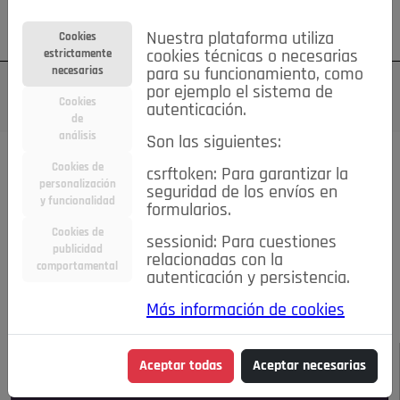
Su cuenta
Regístrese
¿Olvidó su contraseña?
Nuestra plataforma utiliza
Cookies
estrictamente
cookies técnicas o necesarias
necesarias
para su funcionamiento, como
por ejemplo el sistema de
Cookies
autenticación.
de
análisis
Son las siguientes:
Todas las noticias..
Cookies de
csrftoken: Para garantizar la
personalización
seguridad de los envíos en
#TePrestoMisOjos
Caridad
Ciencia&Tecnología
y funcionalidad
formularios.
Cultura
Deportes
Economía
Educación
Cookies de
Entretenimiento
España
Estilo de Vida
sessionid: Para cuestiones
publicidad
Internacional
Madrid
Opinión IN
Pozuelo de Alarcón
relacionadas con la
comportamental
autenticación y persistencia.
Pozuelo en imágenes
Salud
🔴 En Directo
Más información de cookies
JULIO-AGOSTO DE 2026
/
NOTICIAS
Aceptar todas
Aceptar necesarias
Escucha el audio de esta noticia: