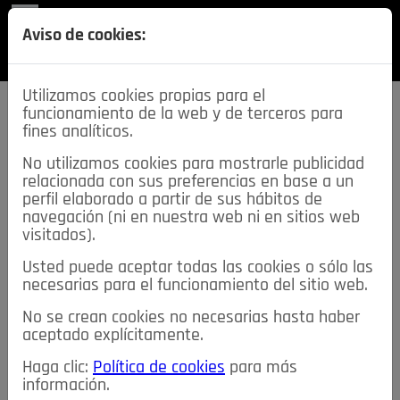
REVISTA
Aviso de cookies:
SECCIONES
Utilizamos cookies propias para el
funcionamiento de la web y de terceros para
fines analíticos.
No utilizamos cookies para mostrarle publicidad
relacionada con sus preferencias en base a un
descarga esta
perfil elaborado a partir de sus hábitos de
REVISTA
navegación (ni en nuestra web ni en sitios web
visitados).
Usted puede aceptar todas las cookies o sólo las
≡
NOTICIAS
necesarias para el funcionamiento del sitio web.
No se crean cookies no necesarias hasta haber
NOTICIAS
SERVICIOS DE INTERÉS
aceptado explícitamente.
TABLÓN DE ANUNCIOS
MIS ANUNCIOS
CONTACTO
Haga clic:
Política de cookies
para más
información.
NOSOTROS