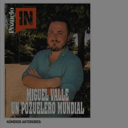
definitivamente Huerta Grande: las
obras …
También pienso que si no fuéramos tan sucios no haría falta denunciar
nada
Pozuelo de Alarcón
Quejas por el deterioro de la
limpieza …
Será amigo de alguien importante...en el Congreso, Senado, en la
Policía o en la politica
Pozuelo de Alarcón
🔴 EXCLUSIVA | El comisario de la …
😆Durán menos qué un caramelo en la puerta de un colegio 🍬
Pozuelo de Alarcón
🔴 EXCLUSIVA | El comisario de la …
NÚMEROS ANTERIORES:
se va porke no tiene piscina 🤪🤪🤪