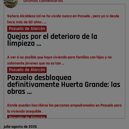
Últimos comentarios
Señora Alcaldesa Ud no ha vivido nunca en Pozuelo , pero yo si desde
hace más de 60 años , …
Pozuelo de Alarcón
Quejas por el deterioro de la
limpieza …
A ver si es posible que haya vivienda para familias con hijos y no
solamente jóvenes que no es tan …
Pozuelo de Alarcón
Pozuelo desbloquea
definitivamente Huerta Grande: las
obras …
Donde pueden inscribirse las personas empadronados en Pozuelo para
la vivienda asequible .
Pozuelo de Alarcón
Pozuelo desbloquea
julio-agosto de 2026