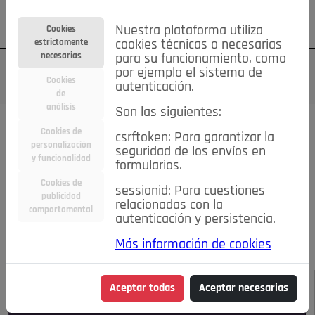
Su cuenta
Regístrese
¿Olvidó su contraseña?
Nuestra plataforma utiliza
Cookies
estrictamente
cookies técnicas o necesarias
necesarias
para su funcionamiento, como
por ejemplo el sistema de
Cookies
autenticación.
de
análisis
Son las siguientes:
Todas las noticias..
Cookies de
csrftoken: Para garantizar la
personalización
seguridad de los envíos en
#TePrestoMisOjos
Caridad
Ciencia&Tecnología
y funcionalidad
formularios.
Cultura
Deportes
Economía
Educación
Cookies de
Entretenimiento
España
Estilo de Vida
sessionid: Para cuestiones
publicidad
Internacional
Madrid
Opinión IN
Pozuelo de Alarcón
relacionadas con la
comportamental
autenticación y persistencia.
Pozuelo en imágenes
Salud
🔴 En Directo
Más información de cookies
JULIO-AGOSTO DE 2026
/
NOTICIAS
Aceptar todas
Aceptar necesarias
Escucha el audio de esta noticia: