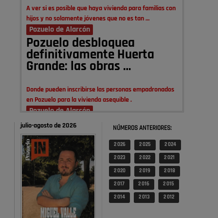
A ver si es posible que haya vivienda para familias con
hijos y no solamente jóvenes que no es tan …
Pozuelo de Alarcón
Pozuelo desbloquea
definitivamente Huerta
Grande: las obras …
Donde pueden inscribirse las personas empadronados
en Pozuelo para la vivienda asequible .
Pozuelo de Alarcón
Pozuelo desbloquea
julio-agosto de 2026
NÚMEROS ANTERIORES:
definitivamente Huerta
Grande: las obras …
2 026
2 025
2 024
2 023
2 022
2 021
También pienso que si no fuéramos tan sucios no haría
2 020
2 019
2 018
falta denunciar nada
2 017
2 016
2 015
Pozuelo de Alarcón
2 014
2 013
2 012
Quejas por el deterioro de
la limpieza …