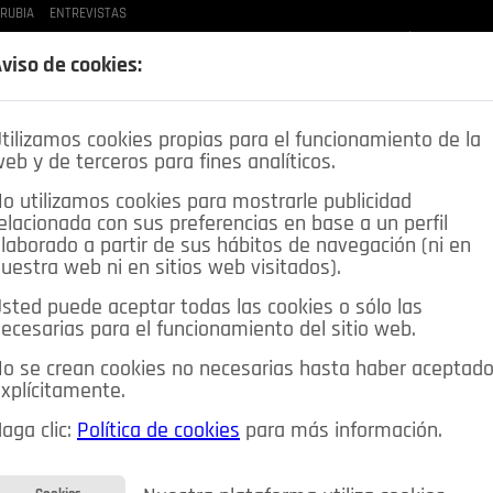
 RUBIA
ENTREVISTAS
LAS BUENAS MANERAS
LO QUE TE DIJE
SPLEEN DE POZUELO
CRÓNICAS DE UNA
viso de cookies:
tilizamos cookies propias para el funcionamiento de la
eb y de terceros para fines analíticos.
o utilizamos cookies para mostrarle publicidad
elacionada con sus preferencias en base a un perfil
laborado a partir de sus hábitos de navegación (ni en
uestra web ni en sitios web visitados).
sted puede aceptar todas las cookies o sólo las
DEPORTES
OPINIÓN IN
SALUD
🔴 EN DIRECTO
ecesarias para el funcionamiento del sitio web.
ia&Tecnología
Educación
Caridad
Pozuelo en imágenes
o se crean cookies no necesarias hasta haber aceptad
xplícitamente.
CIOS
MIS ANUNCIOS
CONTACTO
NOSOTROS
aga clic:
Política de cookies
para más información.