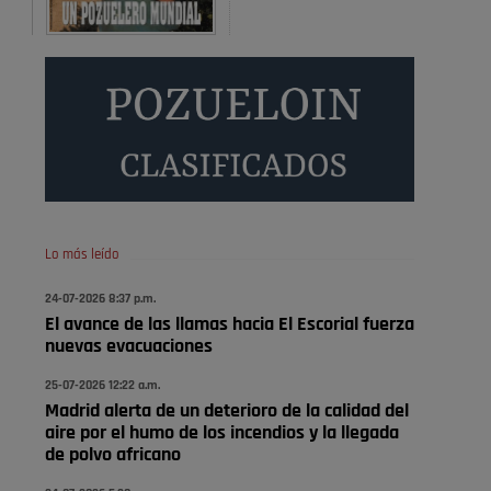
Será amigo de alguien importante...en el Congreso,
Senado, en la Policía o en la politica
Pozuelo de Alarcón
🔴 EXCLUSIVA | El comisario
de la …
😆Durán menos qué un caramelo en la puerta de un
colegio 🍬
Pozuelo de Alarcón
Lo más leído
🔴 EXCLUSIVA | El comisario
24-07-2026 8:37 p.m.
de la …
El avance de las llamas hacia El Escorial fuerza
nuevas evacuaciones
se va porke no tiene piscina 🤪🤪🤪
25-07-2026 12:22 a.m.
Pozuelo de Alarcón
Madrid alerta de un deterioro de la calidad del
🔴 EXCLUSIVA | El comisario
aire por el humo de los incendios y la llegada
de la …
de polvo africano