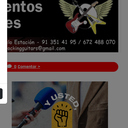
s
0
Comentar >