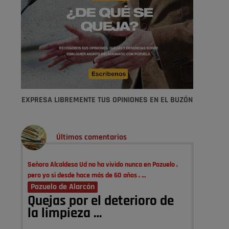
EXPRESA LIBREMENTE TUS OPINIONES EN EL BUZÓN
Últimos comentarios
Señora Alcaldesa Ud no ha vivido nunca en Pozuelo ,
pero yo si desde hace más de 60 años , …
Pozuelo de Alarcón
Quejas por el deterioro de
la limpieza …