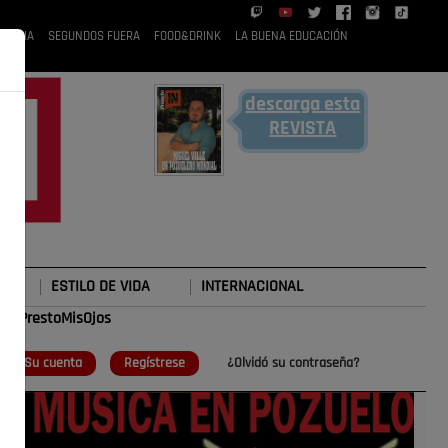
 RUBIA
SEGUNDOS FUERA
FOOD&DRINK
LA BUENA EDUCACIÓN
descarga esta
REVISTA
ESTILO DE VIDA
INTERNACIONAL
#TePrestoMisOjos
o
Su cuenta
Regístrese
¿Olvidó su contraseña?