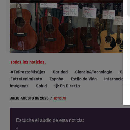
Todas las noticias..
#TePrestoMisOjos
Caridad
Ciencia&Tecnología
Cultu
Entretenimiento
España
Estilo de Vida
Internacional
imágenes
Salud
🔴 En Directo
JULIO-AGOSTO DE 2026
/
NOTICIAS
Escucha el audio de esta noticia: