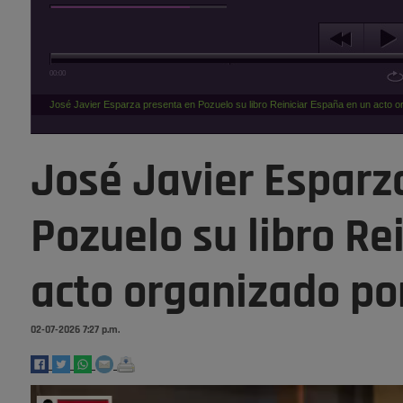
00:00
José Javier Esparza presenta en Pozuelo su libro Reiniciar España en un acto 
José Javier Esparz
Pozuelo su libro Re
acto organizado po
02-07-2026 7:27 p.m.