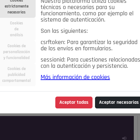
Nuestra plataforma utiliza cookies
Cookies
estrictamente
técnicas o necesarias para su
necesarias
funcionamiento, como por ejemplo el
sistema de autenticación.
Cookies
de
Son las siguientes:
análisis
csrftoken: Para garantizar la seguridad
Cookies de
de los envíos en formularios.
personalización
y funcionalidad
sessionid: Para cuestiones relacionada
con la autenticación y persistencia.
Cookies de
publicidad
Más información de cookies
ra
Deportes
Economía
Educación
comportamental
Madrid
Opinión IN
Pozuelo de Alarcón
Pozuelo en
Aceptar todas
Aceptar necesarias