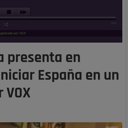
02:04
organizado por VOX
a presenta en
iniciar España en un
r VOX