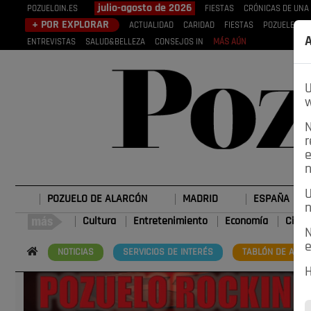
julio-agosto de 2026
POZUELOIN.ES
FIESTAS
CRÓNICAS DE UNA
+ POR EXPLORAR
ACTUALIDAD
CARIDAD
FIESTAS
POZUELEROS
A
ENTREVISTAS
SALUD&BELLEZA
CONSEJOS IN
MÁS AÚN
U
w
N
r
e
n
U
POZUELO DE ALARCÓN
MADRID
ESPAÑA
n
Cultura
Entretenimiento
Economía
Cienc
N
e
NOTICIAS
SERVICIOS DE INTERÉS
TABLÓN DE ANUN
H