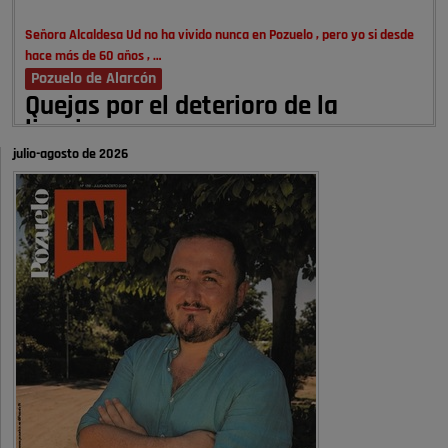
Señora Alcaldesa Ud no ha vivido nunca en Pozuelo , pero yo si desde
hace más de 60 años , …
Pozuelo de Alarcón
Quejas por el deterioro de la
limpieza …
julio-agosto de 2026
A ver si es posible que haya vivienda para familias con hijos y no
solamente jóvenes que no es tan …
Pozuelo de Alarcón
Pozuelo desbloquea
definitivamente Huerta Grande: las
obras …
Donde pueden inscribirse las personas empadronados en Pozuelo para
la vivienda asequible .
Pozuelo de Alarcón
Pozuelo desbloquea
definitivamente Huerta Grande: las