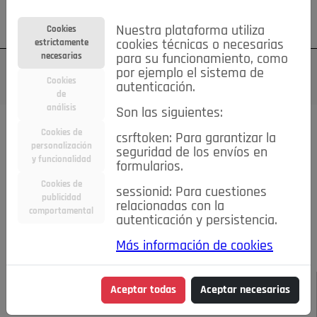
Su cuenta
Regístrese
¿Olvidó su contraseña?
Nuestra plataforma utiliza
Cookies
estrictamente
cookies técnicas o necesarias
necesarias
para su funcionamiento, como
por ejemplo el sistema de
Cookies
autenticación.
de
análisis
Son las siguientes:
Todas las noticias..
Cookies de
csrftoken: Para garantizar la
personalización
seguridad de los envíos en
#TePrestoMisOjos
Caridad
Ciencia&Tecnología
y funcionalidad
formularios.
Cultura
Deportes
Economía
Educación
Cookies de
Entretenimiento
España
Estilo de Vida
sessionid: Para cuestiones
publicidad
Internacional
Madrid
Opinión IN
Pozuelo de Alarcón
relacionadas con la
comportamental
autenticación y persistencia.
Pozuelo en imágenes
Salud
🔴 En Directo
Más información de cookies
JULIO-AGOSTO DE 2026
/
NOTICIAS
Hasta el 18 de
Aceptar todas
Aceptar necesarias