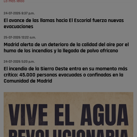
Lo más leído
🔴 EXCLUSIVA | El comisario de la …
24-07-2026 8:37 p.m.
El avance de las llamas hacia El Escorial fuerza nuevas
Y ese quien es, apenas se ven patrullas en la estación, como si se van
evacuaciones
todos, no vamos a notar …
Pozuelo de Alarcón
25-07-2026 12:22 a.m.
🔴 EXCLUSIVA | El comisario de la …
Madrid alerta de un deterioro de la calidad del aire por el
humo de los incendios y la llegada de polvo africano
24-07-2026 5:20 p.m.
El incendio de la Sierra Oeste entra en su momento más
crítico: 45.000 personas evacuadas o confinadas en la
Comunidad de Madrid