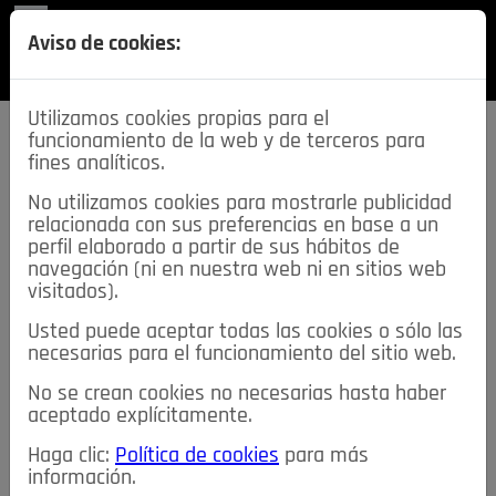
REVISTA
Aviso de cookies:
SECCIONES
Utilizamos cookies propias para el
funcionamiento de la web y de terceros para
fines analíticos.
No utilizamos cookies para mostrarle publicidad
relacionada con sus preferencias en base a un
descarga esta
perfil elaborado a partir de sus hábitos de
REVISTA
navegación (ni en nuestra web ni en sitios web
visitados).
Usted puede aceptar todas las cookies o sólo las
≡
NOTICIAS
necesarias para el funcionamiento del sitio web.
No se crean cookies no necesarias hasta haber
NOTICIAS
SERVICIOS DE INTERÉS
aceptado explícitamente.
TABLÓN DE ANUNCIOS
MIS ANUNCIOS
CONTACTO
Haga clic:
Política de cookies
para más
información.
NOSOTROS