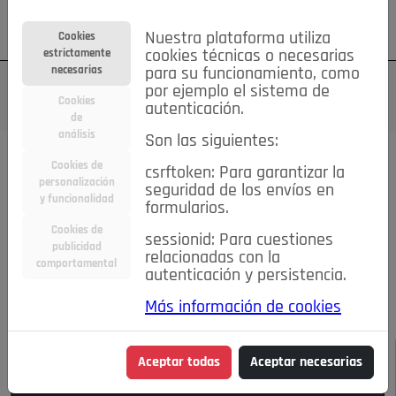
Su cuenta
Regístrese
¿Olvidó su contraseña?
Nuestra plataforma utiliza
Cookies
estrictamente
cookies técnicas o necesarias
necesarias
para su funcionamiento, como
por ejemplo el sistema de
Cookies
autenticación.
de
análisis
Son las siguientes:
Todas las noticias..
Cookies de
csrftoken: Para garantizar la
personalización
seguridad de los envíos en
#TePrestoMisOjos
Caridad
Ciencia&Tecnología
y funcionalidad
formularios.
Cultura
Deportes
Economía
Educación
Cookies de
Entretenimiento
España
Estilo de Vida
sessionid: Para cuestiones
publicidad
Internacional
Madrid
Opinión IN
Pozuelo de Alarcón
relacionadas con la
comportamental
autenticación y persistencia.
Pozuelo en imágenes
Salud
🔴 En Directo
Más información de cookies
JULIO-AGOSTO DE 2026
/
NOTICIAS
Aceptar todas
Aceptar necesarias
Escucha el audio de esta noticia: