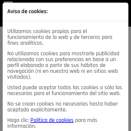
REVISTA
Aviso de cookies:
SECCIONES
Utilizamos cookies propias para el
funcionamiento de la web y de terceros para
fines analíticos.
No utilizamos cookies para mostrarle publicidad
relacionada con sus preferencias en base a un
descarga esta
perfil elaborado a partir de sus hábitos de
REVISTA
navegación (ni en nuestra web ni en sitios web
visitados).
Usted puede aceptar todas las cookies o sólo las
≡
NOTICIAS
necesarias para el funcionamiento del sitio web.
No se crean cookies no necesarias hasta haber
NOTICIAS
SERVICIOS DE INTERÉS
aceptado explícitamente.
TABLÓN DE ANUNCIOS
MIS ANUNCIOS
CONTACTO
Haga clic:
Política de cookies
para más
información.
NOSOTROS