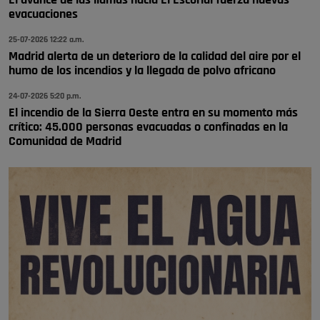
El avance de las llamas hacia El Escorial fuerza nuevas
🔴 EXCLUSIVA | El comisario de la …
evacuaciones
se va porke no tiene piscina 🤪🤪🤪
25-07-2026 12:22 a.m.
Pozuelo de Alarcón
Madrid alerta de un deterioro de la calidad del aire por el
humo de los incendios y la llegada de polvo africano
🔴 EXCLUSIVA | El comisario de la …
24-07-2026 5:20 p.m.
El incendio de la Sierra Oeste entra en su momento más
crítico: 45.000 personas evacuadas o confinadas en la
Comunidad de Madrid