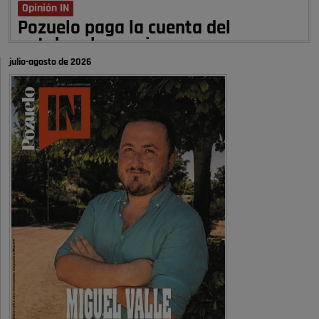
Opinión IN
Pozuelo paga la cuenta del
autobombo: casi …
julio-agosto de 2026
Señora Alcaldesa Ud no ha vivido nunca en Pozuelo , pero yo si desde
hace más de 60 años , …
Pozuelo de Alarcón
Quejas por el deterioro de la
limpieza …
A ver si es posible que haya vivienda para familias con hijos y no
solamente jóvenes que no es tan …
Pozuelo de Alarcón
Pozuelo desbloquea
definitivamente Huerta Grande: las
obras …
Donde pueden inscribirse las personas empadronados en Pozuelo para
la vivienda asequible .