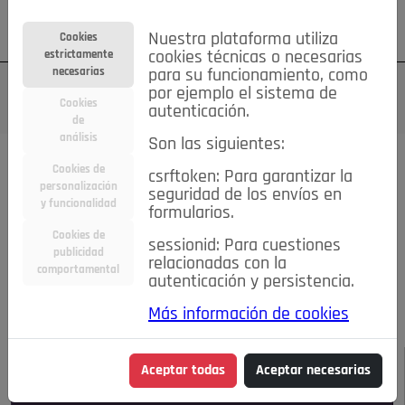
Su cuenta
Regístrese
¿Olvidó su contraseña?
Nuestra plataforma utiliza
Cookies
estrictamente
cookies técnicas o necesarias
necesarias
para su funcionamiento, como
por ejemplo el sistema de
Cookies
autenticación.
de
análisis
Son las siguientes:
Todas las noticias..
Cookies de
csrftoken: Para garantizar la
personalización
seguridad de los envíos en
#TePrestoMisOjos
Caridad
Ciencia&Tecnología
y funcionalidad
formularios.
Cultura
Deportes
Economía
Educación
Cookies de
Entretenimiento
España
Estilo de Vida
sessionid: Para cuestiones
publicidad
Internacional
Madrid
Opinión IN
Pozuelo de Alarcón
relacionadas con la
comportamental
autenticación y persistencia.
Pozuelo en imágenes
Salud
🔴 En Directo
Más información de cookies
JULIO-AGOSTO DE 2026
/
NOTICIAS
Aceptar todas
Aceptar necesarias
Escucha el audio de esta noticia: