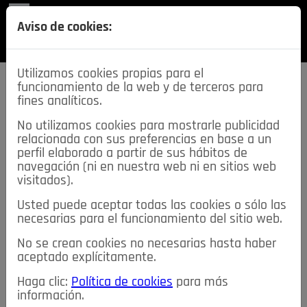
REVISTA
Aviso de cookies:
SECCIONES
Utilizamos cookies propias para el
funcionamiento de la web y de terceros para
fines analíticos.
No utilizamos cookies para mostrarle publicidad
relacionada con sus preferencias en base a un
descarga esta
perfil elaborado a partir de sus hábitos de
REVISTA
navegación (ni en nuestra web ni en sitios web
visitados).
Usted puede aceptar todas las cookies o sólo las
≡
NOTICIAS
necesarias para el funcionamiento del sitio web.
No se crean cookies no necesarias hasta haber
NOTICIAS
SERVICIOS DE INTERÉS
aceptado explícitamente.
TABLÓN DE ANUNCIOS
MIS ANUNCIOS
CONTACTO
Haga clic:
Política de cookies
para más
información.
NOSOTROS