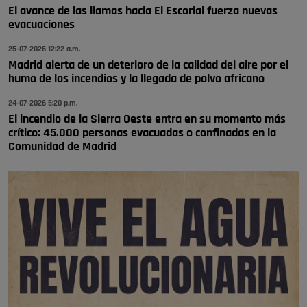
El avance de las llamas hacia El Escorial fuerza nuevas
🔴 EXCLUSIVA | El comisario de la …
evacuaciones
se va porke no tiene piscina 🤪🤪🤪
25-07-2026 12:22 a.m.
Pozuelo de Alarcón
Madrid alerta de un deterioro de la calidad del aire por el
humo de los incendios y la llegada de polvo africano
🔴 EXCLUSIVA | El comisario de la …
24-07-2026 5:20 p.m.
El incendio de la Sierra Oeste entra en su momento más
crítico: 45.000 personas evacuadas o confinadas en la
Comunidad de Madrid