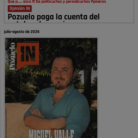
Que p..... asco !!! De politicuchos y periodicuchos Ppineros
Opinión IN
Pozuelo paga la cuenta del
autobombo: casi …
julio-agosto de 2026
Señora Alcaldesa Ud no ha vivido nunca en Pozuelo , pero yo si desde
hace más de 60 años , …
Pozuelo de Alarcón
Quejas por el deterioro de la
limpieza …
A ver si es posible que haya vivienda para familias con hijos y no
solamente jóvenes que no es tan …
Pozuelo de Alarcón
Pozuelo desbloquea
definitivamente Huerta Grande: las
obras …
Donde pueden inscribirse las personas empadronados en Pozuelo para