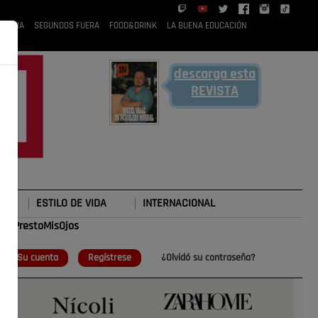
 RUBIA
SEGUNDOS FUERA
FOOD&DRINK
LA BUENA EDUCACIÓN
descarga esta
REVISTA
ESTILO DE VIDA
INTERNACIONAL
#TePrestoMisOjos
o
Su cuenta
Regístrese
¿Olvidó su contraseña?