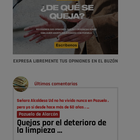
EXPRESA LIBREMENTE TUS OPINIONES EN EL BUZÓN
Últimos comentarios
Señora Alcaldesa Ud no ha vivido nunca en Pozuelo ,
pero yo si desde hace más de 60 años , …
Pozuelo de Alarcón
Quejas por el deterioro de
la limpieza …