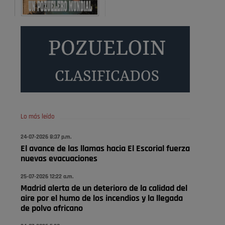
Será amigo de alguien importante...en el Congreso,
Senado, en la Policía o en la politica
Pozuelo de Alarcón
🔴 EXCLUSIVA | El comisario
de la …
😆Durán menos qué un caramelo en la puerta de un
colegio 🍬
Pozuelo de Alarcón
Lo más leído
🔴 EXCLUSIVA | El comisario
24-07-2026 8:37 p.m.
de la …
El avance de las llamas hacia El Escorial fuerza
nuevas evacuaciones
se va porke no tiene piscina 🤪🤪🤪
25-07-2026 12:22 a.m.
Pozuelo de Alarcón
Madrid alerta de un deterioro de la calidad del
🔴 EXCLUSIVA | El comisario
aire por el humo de los incendios y la llegada
de la …
de polvo africano