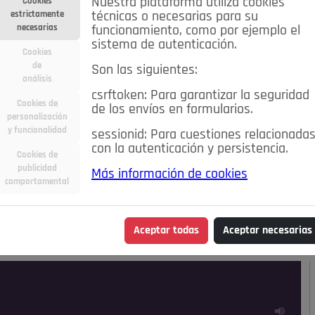
Nuestra plataforma utiliza cookies
Cookies
estrictamente
técnicas o necesarias para su
necesarias
funcionamiento, como por ejemplo el
sistema de autenticación.
Cookies
de
Son las siguientes:
análisis
csrftoken: Para garantizar la seguridad
Cookies de
de los envíos en formularios.
personalización
y funcionalidad
sessionid: Para cuestiones relacionada
con la autenticación y persistencia.
Cookies de
publicidad
Más información de cookies
ra
Deportes
Economía
Educación
comportamental
Madrid
Opinión IN
Pozuelo de Alarcón
Pozuelo en
Aceptar todas
Aceptar necesarias