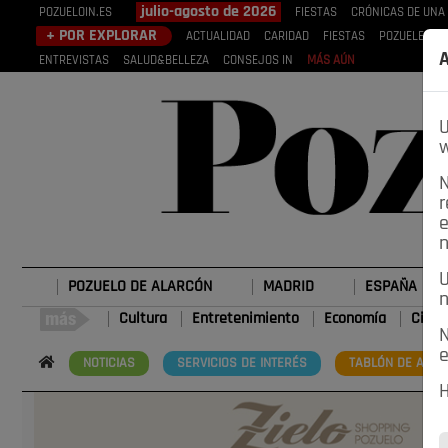
julio-agosto de 2026
POZUELOIN.ES
FIESTAS
CRÓNICAS DE UNA
+ POR EXPLORAR
ACTUALIDAD
CARIDAD
FIESTAS
POZUELEROS
A
ENTREVISTAS
SALUD&BELLEZA
CONSEJOS IN
MÁS AÚN
U
w
N
r
e
n
U
POZUELO DE ALARCÓN
MADRID
ESPAÑA
n
Cultura
Entretenimiento
Economía
Cienc
N
e
NOTICIAS
SERVICIOS DE INTERÉS
TABLÓN DE ANUN
H