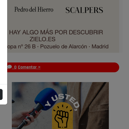
s
0
Comentar >