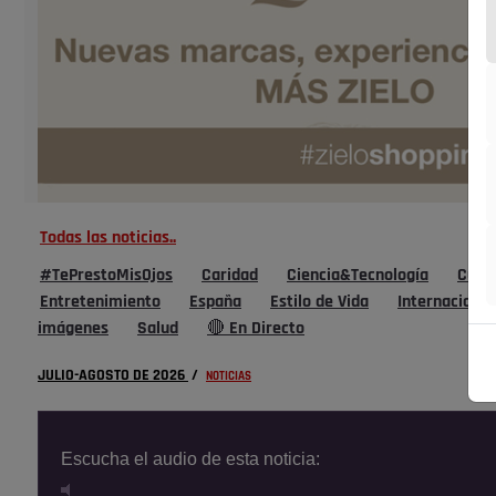
Todas las noticias..
#TePrestoMisOjos
Caridad
Ciencia&Tecnología
Cultu
Entretenimiento
España
Estilo de Vida
Internacional
imágenes
Salud
🔴 En Directo
JULIO-AGOSTO DE 2026
/
NOTICIAS
Escucha el audio de esta noticia: