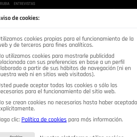
 RUBIA
ENTREVISTAS
LAS BUENAS MANERAS
LO QUE TE DIJE
SPLEEN DE POZUELO
CRÓNICAS DE UNA
viso de cookies:
tilizamos cookies propias para el funcionamiento de la
eb y de terceros para fines analíticos.
o utilizamos cookies para mostrarle publicidad
elacionada con sus preferencias en base a un perfil
laborado a partir de sus hábitos de navegación (ni en
uestra web ni en sitios web visitados).
sted puede aceptar todas las cookies o sólo las
DEPORTES
OPINIÓN IN
SALUD
🔴 EN DIRECTO
ecesarias para el funcionamiento del sitio web.
ia&Tecnología
Educación
Caridad
Pozuelo en imágenes
o se crean cookies no necesarias hasta haber aceptad
xplícitamente.
CIOS
MIS ANUNCIOS
CONTACTO
NOSOTROS
aga clic:
Política de cookies
para más información.