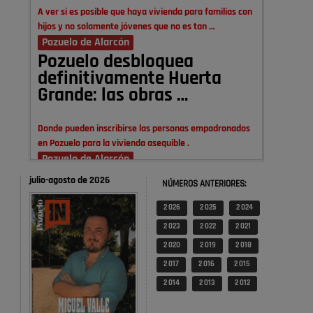
A ver si es posible que haya vivienda para familias con
hijos y no solamente jóvenes que no es tan …
Pozuelo de Alarcón
Pozuelo desbloquea
definitivamente Huerta
Grande: las obras …
Donde pueden inscribirse las personas empadronados
en Pozuelo para la vivienda asequible .
Pozuelo de Alarcón
Pozuelo desbloquea
julio-agosto de 2026
NÚMEROS ANTERIORES:
definitivamente Huerta
Grande: las obras …
2 026
2 025
2 024
2 023
2 022
2 021
También pienso que si no fuéramos tan sucios no haría
2 020
2 019
2 018
falta denunciar nada
2 017
2 016
2 015
Pozuelo de Alarcón
2 014
2 013
2 012
Quejas por el deterioro de
la limpieza …