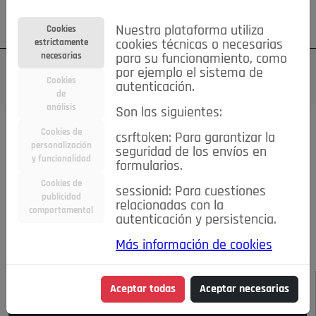
Su cuenta
Regístrese
¿Olvidó su contraseña?
Nuestra plataforma utiliza
Cookies
estrictamente
cookies técnicas o necesarias
necesarias
para su funcionamiento, como
por ejemplo el sistema de
Cookies
autenticación.
de
análisis
Son las siguientes:
Todas las noticias..
Cookies de
csrftoken: Para garantizar la
personalización
seguridad de los envíos en
#TePrestoMisOjos
Caridad
Ciencia&Tecnología
y funcionalidad
formularios.
Cultura
Deportes
Economía
Educación
Cookies de
Entretenimiento
España
Estilo de Vida
sessionid: Para cuestiones
publicidad
Internacional
Madrid
Opinión IN
Pozuelo de Alarcón
relacionadas con la
comportamental
autenticación y persistencia.
Pozuelo en imágenes
Salud
🔴 En Directo
Más información de cookies
JULIO-AGOSTO DE 2026
/
NOTICIAS
Aceptar todas
Aceptar necesarias
Escucha el audio de esta noticia: