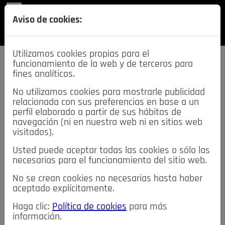
REVISTA
Aviso de cookies:
SECCIONES
Utilizamos cookies propias para el
funcionamiento de la web y de terceros para
fines analíticos.
No utilizamos cookies para mostrarle publicidad
relacionada con sus preferencias en base a un
descarga esta
perfil elaborado a partir de sus hábitos de
REVISTA
navegación (ni en nuestra web ni en sitios web
visitados).
Usted puede aceptar todas las cookies o sólo las
≡
NOTICIAS
necesarias para el funcionamiento del sitio web.
No se crean cookies no necesarias hasta haber
NOTICIAS
SERVICIOS DE INTERÉS
aceptado explícitamente.
TABLÓN DE ANUNCIOS
MIS ANUNCIOS
CONTACTO
Haga clic:
Política de cookies
para más
información.
NOSOTROS