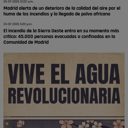
Pozuelo de Alarcón
25-07-2026 12:22 a.m.
🔴 EXCLUSIVA | El comisario de la …
Madrid alerta de un deterioro de la calidad del aire por el
humo de los incendios y la llegada de polvo africano
24-07-2026 5:20 p.m.
El incendio de la Sierra Oeste entra en su momento más
crítico: 45.000 personas evacuadas o confinadas en la
Comunidad de Madrid