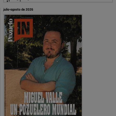
limpieza …
julio-agosto de 2026
A ver si es posible que haya vivienda para familias con hijos y no
solamente jóvenes que no es tan …
Pozuelo de Alarcón
Pozuelo desbloquea
definitivamente Huerta Grande: las
obras …
Donde pueden inscribirse las personas empadronados en Pozuelo para
la vivienda asequible .
Pozuelo de Alarcón
Pozuelo desbloquea
definitivamente Huerta Grande: las
obras …
También pienso que si no fuéramos tan sucios no haría falta denunciar
nada
Pozuelo de Alarcón