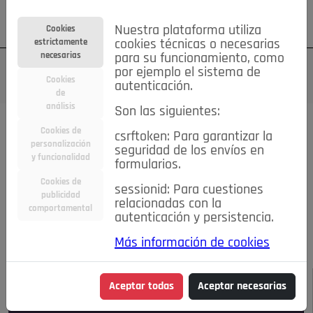
Su cuenta
Regístrese
¿Olvidó su contraseña?
Nuestra plataforma utiliza
Cookies
estrictamente
cookies técnicas o necesarias
necesarias
para su funcionamiento, como
por ejemplo el sistema de
Cookies
autenticación.
de
análisis
Son las siguientes:
Todas las noticias..
Cookies de
csrftoken: Para garantizar la
personalización
seguridad de los envíos en
#TePrestoMisOjos
Caridad
Ciencia&Tecnología
y funcionalidad
formularios.
Cultura
Deportes
Economía
Educación
Cookies de
Entretenimiento
España
Estilo de Vida
sessionid: Para cuestiones
publicidad
Internacional
Madrid
Opinión IN
Pozuelo de Alarcón
relacionadas con la
comportamental
autenticación y persistencia.
Pozuelo en imágenes
Salud
🔴 En Directo
Más información de cookies
JULIO-AGOSTO DE 2026
/
NOTICIAS
Aceptar todas
Aceptar necesarias
Escucha el audio de esta noticia: