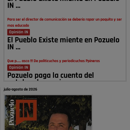
IN …
Para ser el director de comunicación se debería rapar un poquito y ser
mas educado
Opinión IN
El Pueblo Existe miente en Pozuelo
IN …
Que p..... asco !!! De politicuchos y periodicuchos Ppineros
Opinión IN
Pozuelo paga la cuenta del
autobombo: casi …
julio-agosto de 2026
Señora Alcaldesa Ud no ha vivido nunca en Pozuelo , pero yo si desde
hace más de 60 años , …
Pozuelo de Alarcón
Quejas por el deterioro de la
limpieza …