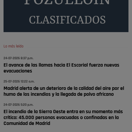
limpieza …
Será amigo de alguien importante...en el Congreso, Senado, en la
Policía o en la politica
Pozuelo de Alarcón
🔴 EXCLUSIVA | El comisario de la …
Lo más leído
😆Durán menos qué un caramelo en la puerta de un colegio 🍬
Pozuelo de Alarcón
24-07-2026 8:37 p.m.
El avance de las llamas hacia El Escorial fuerza nuevas
🔴 EXCLUSIVA | El comisario de la …
evacuaciones
se va porke no tiene piscina 🤪🤪🤪
25-07-2026 12:22 a.m.
Pozuelo de Alarcón
Madrid alerta de un deterioro de la calidad del aire por el
humo de los incendios y la llegada de polvo africano
🔴 EXCLUSIVA | El comisario de la …
24-07-2026 5:20 p.m.
El incendio de la Sierra Oeste entra en su momento más
crítico: 45.000 personas evacuadas o confinadas en la
Comunidad de Madrid