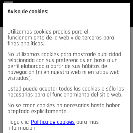
REVISTA
Aviso de cookies:
SECCIONES
Utilizamos cookies propias para el
funcionamiento de la web y de terceros para
fines analíticos.
No utilizamos cookies para mostrarle publicidad
relacionada con sus preferencias en base a un
descarga esta
perfil elaborado a partir de sus hábitos de
REVISTA
navegación (ni en nuestra web ni en sitios web
visitados).
Usted puede aceptar todas las cookies o sólo las
≡
NOTICIAS
necesarias para el funcionamiento del sitio web.
No se crean cookies no necesarias hasta haber
NOTICIAS
SERVICIOS DE INTERÉS
aceptado explícitamente.
TABLÓN DE ANUNCIOS
MIS ANUNCIOS
CONTACTO
Haga clic:
Política de cookies
para más
información.
NOSOTROS