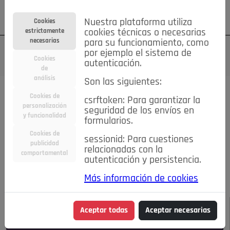
Su cuenta
Regístrese
¿Olvidó su contraseña?
Nuestra plataforma utiliza
Cookies
estrictamente
cookies técnicas o necesarias
necesarias
para su funcionamiento, como
por ejemplo el sistema de
Cookies
autenticación.
de
análisis
Son las siguientes:
Todas las noticias..
Cookies de
csrftoken: Para garantizar la
personalización
seguridad de los envíos en
#TePrestoMisOjos
Caridad
Ciencia&Tecnología
y funcionalidad
formularios.
Cultura
Deportes
Economía
Educación
Cookies de
Entretenimiento
España
Estilo de Vida
sessionid: Para cuestiones
publicidad
Internacional
Madrid
Opinión IN
Pozuelo de Alarcón
relacionadas con la
comportamental
autenticación y persistencia.
Pozuelo en imágenes
Salud
🔴 En Directo
Más información de cookies
JULIO-AGOSTO DE 2026
/
NOTICIAS
Aceptar todas
Aceptar necesarias
Escucha el audio de esta noticia: