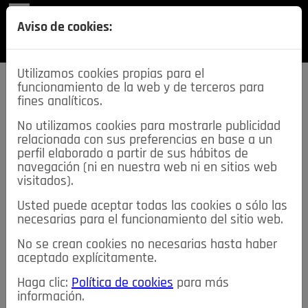
REVISTA
Aviso de cookies:
SECCIONES
Utilizamos cookies propias para el
funcionamiento de la web y de terceros para
fines analíticos.
No utilizamos cookies para mostrarle publicidad
relacionada con sus preferencias en base a un
descarga esta
perfil elaborado a partir de sus hábitos de
REVISTA
navegación (ni en nuestra web ni en sitios web
visitados).
Usted puede aceptar todas las cookies o sólo las
≡
NOTICIAS
necesarias para el funcionamiento del sitio web.
No se crean cookies no necesarias hasta haber
NOTICIAS
SERVICIOS DE INTERÉS
aceptado explícitamente.
TABLÓN DE ANUNCIOS
MIS ANUNCIOS
CONTACTO
Haga clic:
Política de cookies
para más
información.
NOSOTROS