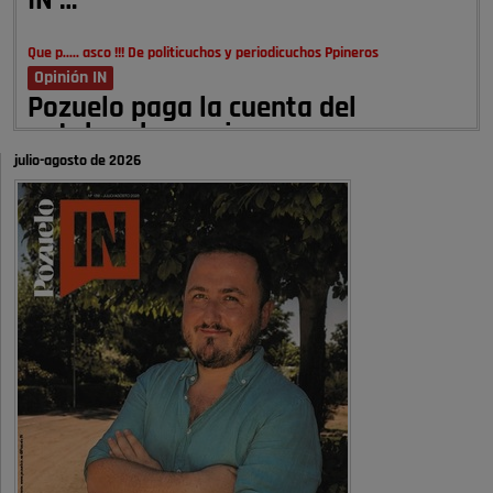
IN …
Que p..... asco !!! De politicuchos y periodicuchos Ppineros
Opinión IN
Pozuelo paga la cuenta del
autobombo: casi …
julio-agosto de 2026
Señora Alcaldesa Ud no ha vivido nunca en Pozuelo , pero yo si desde
hace más de 60 años , …
Pozuelo de Alarcón
Quejas por el deterioro de la
limpieza …
A ver si es posible que haya vivienda para familias con hijos y no
solamente jóvenes que no es tan …
Pozuelo de Alarcón
Pozuelo desbloquea
definitivamente Huerta Grande: las
obras …