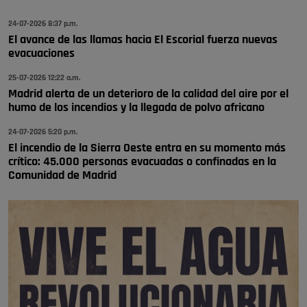
😆Durán menos qué un caramelo en la puerta de un colegio 🍬
Pozuelo de Alarcón
24-07-2026 8:37 p.m.
El avance de las llamas hacia El Escorial fuerza nuevas
🔴 EXCLUSIVA | El comisario de la …
evacuaciones
se va porke no tiene piscina 🤪🤪🤪
25-07-2026 12:22 a.m.
Pozuelo de Alarcón
Madrid alerta de un deterioro de la calidad del aire por el
humo de los incendios y la llegada de polvo africano
🔴 EXCLUSIVA | El comisario de la …
24-07-2026 5:20 p.m.
El incendio de la Sierra Oeste entra en su momento más
crítico: 45.000 personas evacuadas o confinadas en la
Comunidad de Madrid