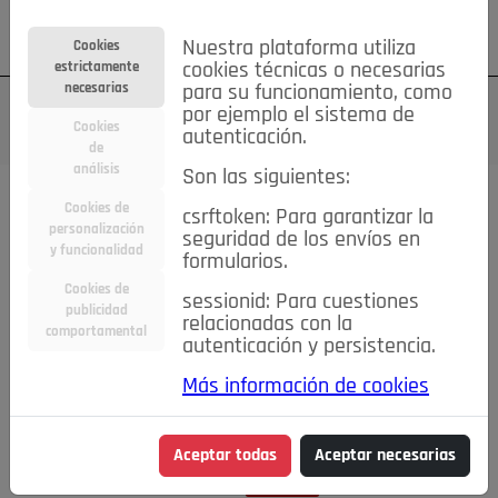
Su cuenta
Regístrese
¿Olvidó su contraseña?
Nuestra plataforma utiliza
Cookies
estrictamente
cookies técnicas o necesarias
necesarias
para su funcionamiento, como
por ejemplo el sistema de
Cookies
autenticación.
de
análisis
Son las siguientes:
Cookies de
csrftoken: Para garantizar la
TODAS
Deporte
Bicicletas
Deportes y Ocio
personalización
seguridad de los envíos en
y funcionalidad
formularios.
Empleo
Hogar
Electrodomésticos
Hogar y Jardín
Cookies de
sessionid: Para cuestiones
Inmobiliaria
Niños y Bebés
Construcción y Reformas
publicidad
relacionadas con la
comportamental
autenticación y persistencia.
Moda
Motor
Inmobiliaria
Accesorios
Ropa
Más información de cookies
Ocio
Coches
Motor y Accesorios
Motos
Otros
Cine, Libros y Música
Coleccionismo
Otros
Aceptar todas
Aceptar necesarias
Servicios
Tecnología
Empleo
Servicios