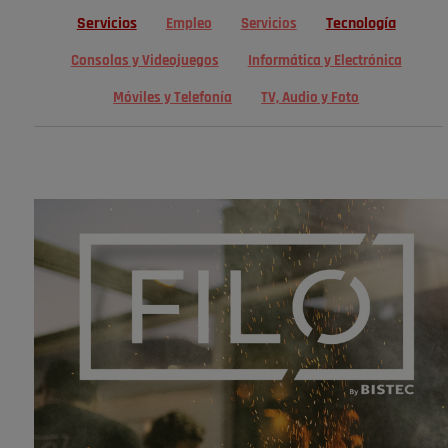
Servicios
Tecnología
Empleo
Servicios
Consolas y Videojuegos
Informática y Electrónica
Móviles y Telefonía
TV, Audio y Foto