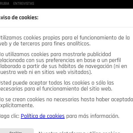
 RUBIA
ENTREVISTAS
LAS BUENAS MANERAS
LO QUE TE DIJE
SPLEEN DE POZUELO
CRÓNICAS DE UNA
viso de cookies:
tilizamos cookies propias para el funcionamiento de la
eb y de terceros para fines analíticos.
o utilizamos cookies para mostrarle publicidad
elacionada con sus preferencias en base a un perfil
laborado a partir de sus hábitos de navegación (ni en
uestra web ni en sitios web visitados).
sted puede aceptar todas las cookies o sólo las
DEPORTES
OPINIÓN IN
SALUD
🔴 EN DIRECTO
ecesarias para el funcionamiento del sitio web.
ia&Tecnología
Educación
Caridad
Pozuelo en imágenes
o se crean cookies no necesarias hasta haber aceptad
xplícitamente.
CIOS
MIS ANUNCIOS
CONTACTO
NOSOTROS
aga clic:
Política de cookies
para más información.