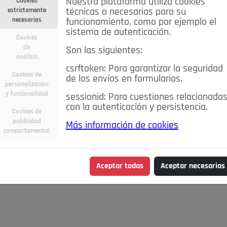
Nuestra plataforma utiliza cookies
Cookies
estrictamente
técnicas o necesarias para su
necesarias
funcionamiento, como por ejemplo el
sistema de autenticación.
Cookies
de
Son las siguientes:
análisis
csrftoken: Para garantizar la seguridad
Cookies de
de los envíos en formularios.
personalización
y funcionalidad
sessionid: Para cuestiones relacionada
con la autenticación y persistencia.
Cookies de
publicidad
Más información de cookies
comportamental
Aceptar todas
Aceptar necesarias