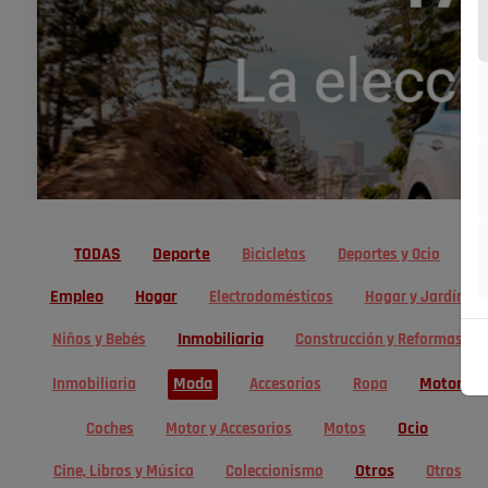
TODAS
Deporte
Bicicletas
Deportes y Ocio
Empleo
Hogar
Electrodomésticos
Hogar y Jardín
Inmobiliaria
Niños y Bebés
Construcción y Reformas
Moda
Motor
Inmobiliaria
Accesorios
Ropa
Ocio
Coches
Motor y Accesorios
Motos
Otros
Cine, Libros y Música
Coleccionismo
Otros