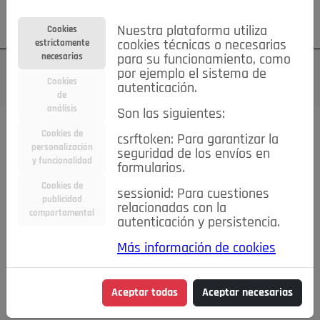
Su cuenta
Regístrese
¿Olvidó su contraseña?
Nuestra plataforma utiliza
Cookies
estrictamente
cookies técnicas o necesarias
necesarias
para su funcionamiento, como
por ejemplo el sistema de
Cookies
autenticación.
de
análisis
Son las siguientes:
Cookies de
csrftoken: Para garantizar la
TODAS
Deporte
Bicicletas
Deportes y Ocio
personalización
seguridad de los envíos en
y funcionalidad
formularios.
Empleo
Hogar
Electrodomésticos
Hogar y Jardín
Cookies de
sessionid: Para cuestiones
Inmobiliaria
Niños y Bebés
Construcción y Reformas
publicidad
relacionadas con la
comportamental
autenticación y persistencia.
Moda
Motor
Inmobiliaria
Accesorios
Ropa
Más información de cookies
Ocio
Coches
Motor y Accesorios
Motos
Otros
Cine, Libros y Música
Coleccionismo
Otros
Aceptar todas
Aceptar necesarias
Servicios
Tecnología
Empleo
Servicios