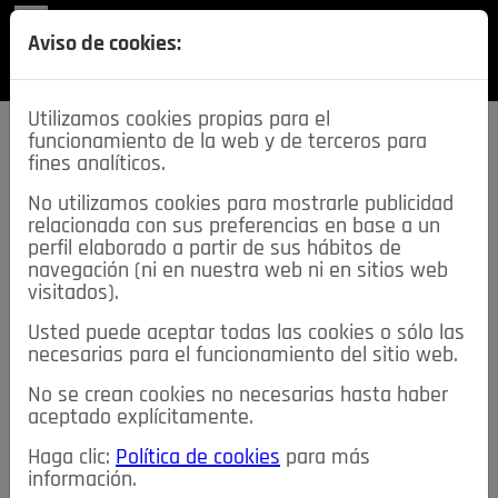
REVISTA
Aviso de cookies:
SECCIONES
Utilizamos cookies propias para el
funcionamiento de la web y de terceros para
fines analíticos.
No utilizamos cookies para mostrarle publicidad
relacionada con sus preferencias en base a un
descarga esta
perfil elaborado a partir de sus hábitos de
REVISTA
navegación (ni en nuestra web ni en sitios web
visitados).
Usted puede aceptar todas las cookies o sólo las
≡
NOTICIAS
necesarias para el funcionamiento del sitio web.
No se crean cookies no necesarias hasta haber
NOTICIAS
SERVICIOS DE INTERÉS
aceptado explícitamente.
TABLÓN DE ANUNCIOS
MIS ANUNCIOS
CONTACTO
Haga clic:
Política de cookies
para más
información.
NOSOTROS