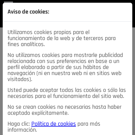
REVISTA
Aviso de cookies:
SECCIONES
Utilizamos cookies propias para el
funcionamiento de la web y de terceros para
fines analíticos.
No utilizamos cookies para mostrarle publicidad
relacionada con sus preferencias en base a un
descarga esta
perfil elaborado a partir de sus hábitos de
REVISTA
navegación (ni en nuestra web ni en sitios web
visitados).
Usted puede aceptar todas las cookies o sólo las
≡
NOTICIAS
necesarias para el funcionamiento del sitio web.
No se crean cookies no necesarias hasta haber
NOTICIAS
SERVICIOS DE INTERÉS
aceptado explícitamente.
TABLÓN DE ANUNCIOS
MIS ANUNCIOS
CONTACTO
Haga clic:
Política de cookies
para más
información.
NOSOTROS