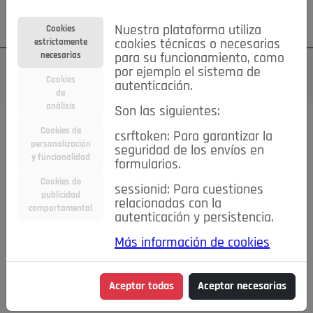
Su cuenta
Regístrese
¿Olvidó su contraseña?
Nuestra plataforma utiliza
Cookies
estrictamente
cookies técnicas o necesarias
necesarias
para su funcionamiento, como
por ejemplo el sistema de
Cookies
autenticación.
de
análisis
Son las siguientes:
Cookies de
csrftoken: Para garantizar la
TODAS
Deporte
Bicicletas
Deportes y Ocio
personalización
seguridad de los envíos en
y funcionalidad
formularios.
Empleo
Hogar
Electrodomésticos
Hogar y Jardín
Cookies de
sessionid: Para cuestiones
Inmobiliaria
Niños y Bebés
Construcción y Reformas
publicidad
relacionadas con la
comportamental
autenticación y persistencia.
Moda
Motor
Inmobiliaria
Accesorios
Ropa
Más información de cookies
Ocio
Coches
Motor y Accesorios
Motos
Otros
Cine, Libros y Música
Coleccionismo
Otros
Aceptar todas
Aceptar necesarias
Servicios
Tecnología
Empleo
Servicios