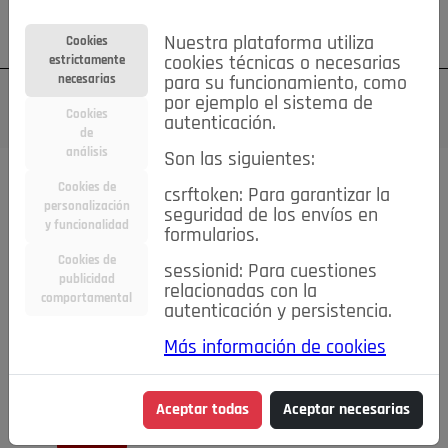
Su cuenta
Regístrese
¿Olvidó su contraseña?
Nuestra plataforma utiliza
Cookies
estrictamente
cookies técnicas o necesarias
necesarias
para su funcionamiento, como
por ejemplo el sistema de
Cookies
autenticación.
de
análisis
Son las siguientes:
Cookies de
csrftoken: Para garantizar la
TODAS
Deporte
Bicicletas
Deportes y Ocio
personalización
seguridad de los envíos en
y funcionalidad
formularios.
Empleo
Hogar
Electrodomésticos
Hogar y Jardín
Cookies de
sessionid: Para cuestiones
Inmobiliaria
Niños y Bebés
Construcción y Reformas
publicidad
relacionadas con la
comportamental
autenticación y persistencia.
Moda
Motor
Inmobiliaria
Accesorios
Ropa
Más información de cookies
Ocio
Coches
Motor y Accesorios
Motos
Otros
Cine, Libros y Música
Coleccionismo
Otros
Aceptar todas
Aceptar necesarias
Servicios
Tecnología
Empleo
Servicios