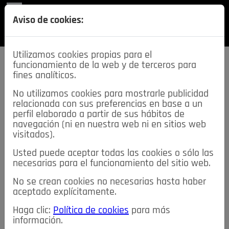
REVISTA
Aviso de cookies:
SECCIONES
Utilizamos cookies propias para el
funcionamiento de la web y de terceros para
fines analíticos.
No utilizamos cookies para mostrarle publicidad
relacionada con sus preferencias en base a un
descarga esta
perfil elaborado a partir de sus hábitos de
REVISTA
navegación (ni en nuestra web ni en sitios web
visitados).
Usted puede aceptar todas las cookies o sólo las
≡
NOTICIAS
necesarias para el funcionamiento del sitio web.
No se crean cookies no necesarias hasta haber
NOTICIAS
SERVICIOS DE INTERÉS
aceptado explícitamente.
TABLÓN DE ANUNCIOS
MIS ANUNCIOS
CONTACTO
Haga clic:
Política de cookies
para más
información.
NOSOTROS