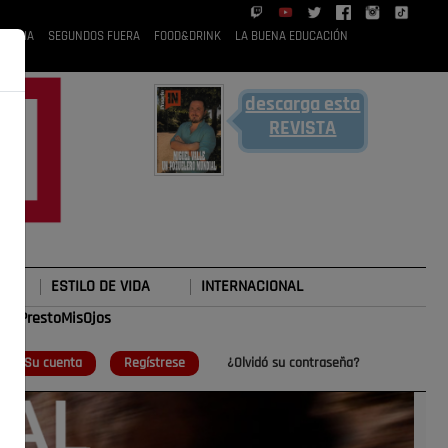
 RUBIA
SEGUNDOS FUERA
FOOD&DRINK
LA BUENA EDUCACIÓN
descarga esta
REVISTA
ESTILO DE VIDA
INTERNACIONAL
#TePrestoMisOjos
o
Su cuenta
Regístrese
¿Olvidó su contraseña?