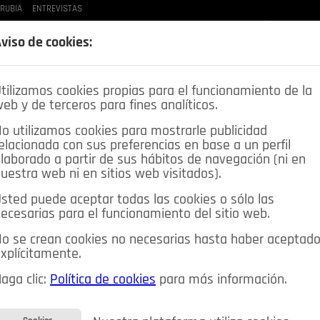
 RUBIA
ENTREVISTAS
LAS BUENAS MANERAS
LO QUE TE DIJE
SPLEEN DE POZUELO
CRÓNICAS DE UNA
viso de cookies:
tilizamos cookies propias para el funcionamiento de la
eb y de terceros para fines analíticos.
o utilizamos cookies para mostrarle publicidad
elacionada con sus preferencias en base a un perfil
laborado a partir de sus hábitos de navegación (ni en
uestra web ni en sitios web visitados).
sted puede aceptar todas las cookies o sólo las
DEPORTES
OPINIÓN IN
SALUD
🔴 EN DIRECTO
ecesarias para el funcionamiento del sitio web.
ia&Tecnología
Educación
Caridad
Pozuelo en imágenes
o se crean cookies no necesarias hasta haber aceptad
xplícitamente.
CIOS
MIS ANUNCIOS
CONTACTO
NOSOTROS
aga clic:
Política de cookies
para más información.