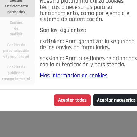
Nuestra plataforma utiliza cookies
Cookies
estrictamente
técnicas o necesarias para su
necesarias
funcionamiento, como por ejemplo el
sistema de autenticación.
Cookies
de
Son las siguientes:
análisis
csrftoken: Para garantizar la seguridad
Cookies de
de los envíos en formularios.
personalización
y funcionalidad
sessionid: Para cuestiones relacionada
con la autenticación y persistencia.
Cookies de
publicidad
Más información de cookies
comportamental
Aceptar todas
Aceptar necesarias