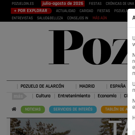
julio-agosto de 2026
POZUELOIN.ES
FIESTAS
CRÓNICAS DE UNA
+ POR EXPLORAR
ACTUALIDAD
CARIDAD
FIESTAS
POZUELEROS
A
ENTREVISTAS
SALUD&BELLEZA
CONSEJOS IN
MÁS AÚN
U
w
N
r
e
n
U
POZUELO DE ALARCÓN
MADRID
ESPAÑA
n
Cultura
Entretenimiento
Economía
Cienc
N
e
NOTICIAS
SERVICIOS DE INTERÉS
TABLÓN DE ANUN
H