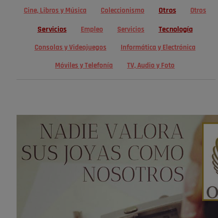
Otros
Cine, Libros y Música
Coleccionismo
Otros
Servicios
Tecnología
Empleo
Servicios
Consolas y Videojuegos
Informática y Electrónica
Móviles y Telefonía
TV, Audio y Foto