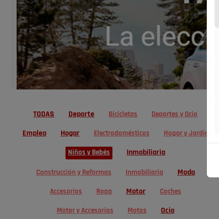
TODAS
Deporte
Bicicletas
Deportes y Ocio
Empleo
Hogar
Electrodomésticos
Hogar y Jardín
Inmobiliaria
Niños y Bebés
Moda
Construcción y Reformas
Inmobiliaria
Motor
Accesorios
Ropa
Coches
Ocio
Motor y Accesorios
Motos