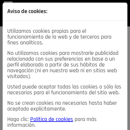
REVISTA
Aviso de cookies:
SECCIONES
Utilizamos cookies propias para el
funcionamiento de la web y de terceros para
fines analíticos.
No utilizamos cookies para mostrarle publicidad
relacionada con sus preferencias en base a un
descarga esta
perfil elaborado a partir de sus hábitos de
REVISTA
navegación (ni en nuestra web ni en sitios web
visitados).
Usted puede aceptar todas las cookies o sólo las
≡
NOTICIAS
necesarias para el funcionamiento del sitio web.
No se crean cookies no necesarias hasta haber
NOTICIAS
SERVICIOS DE INTERÉS
aceptado explícitamente.
TABLÓN DE ANUNCIOS
MIS ANUNCIOS
CONTACTO
Haga clic:
Política de cookies
para más
información.
NOSOTROS