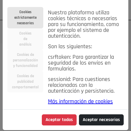
Su cuenta
Regístrese
¿Olvidó su contraseña?
Nuestra plataforma utiliza
Cookies
estrictamente
cookies técnicas o necesarias
necesarias
para su funcionamiento, como
por ejemplo el sistema de
Cookies
autenticación.
de
análisis
Son las siguientes:
Cookies de
csrftoken: Para garantizar la
TODAS
Deporte
Bicicletas
Deportes y Ocio
personalización
seguridad de los envíos en
y funcionalidad
formularios.
Empleo
Hogar
Electrodomésticos
Hogar y Jardín
Cookies de
sessionid: Para cuestiones
Inmobiliaria
Niños y Bebés
Construcción y Reformas
publicidad
relacionadas con la
comportamental
autenticación y persistencia.
Moda
Motor
Inmobiliaria
Accesorios
Ropa
Más información de cookies
Ocio
Coches
Motor y Accesorios
Motos
Otros
Cine, Libros y Música
Coleccionismo
Otros
Aceptar todas
Aceptar necesarias
Servicios
Tecnología
Empleo
Servicios