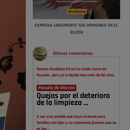
EXPRESA LIBREMENTE TUS OPINIONES EN EL
BUZÓN
Últimos comentarios
Señora Alcaldesa Ud no ha vivido nunca en
Pozuelo , pero yo si desde hace más de 60 años ,
…
Pozuelo de Alarcón
Quejas por el deterioro
de la limpieza …
A ver si es posible que haya vivienda para
familias con hijos y no solamente jóvenes que no
es tan …