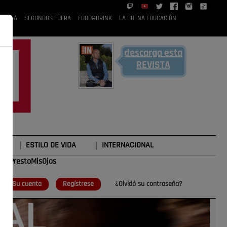
 RUBIA
SEGUNDOS FUERA
FOOD&DRINK
LA BUENA EDUCACIÓN
descarga esta
REVISTA
ESTILO DE VIDA
INTERNACIONAL
#TePrestoMisOjos
o
Su cuenta
Regístrese
¿Olvidó su contraseña?