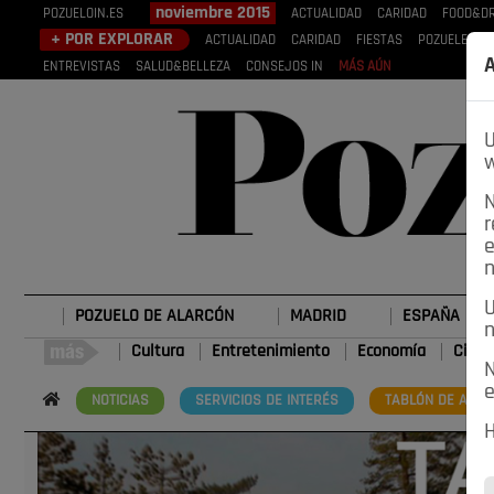
noviembre 2015
POZUELOIN.ES
ACTUALIDAD
CARIDAD
FOOD&DR
+ POR EXPLORAR
ACTUALIDAD
CARIDAD
FIESTAS
POZUELEROS
A
ENTREVISTAS
SALUD&BELLEZA
CONSEJOS IN
MÁS AÚN
U
w
N
r
e
n
U
POZUELO DE ALARCÓN
MADRID
ESPAÑA
n
Cultura
Entretenimiento
Economía
Cienc
N
e
NOTICIAS
SERVICIOS DE INTERÉS
TABLÓN DE ANUN
H