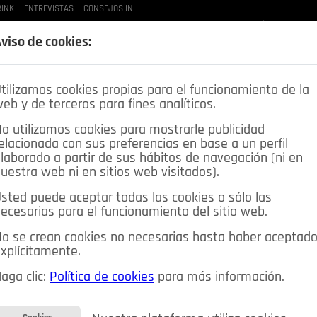
INK
ENTREVISTAS
CONSEJOS IN
LAS BUENAS MANERAS
LO QUE TE DIJE
SPLEEN DE POZUELO
CRÓNICAS DE UNA
viso de cookies:
tilizamos cookies propias para el funcionamiento de la
eb y de terceros para fines analíticos.
o utilizamos cookies para mostrarle publicidad
elacionada con sus preferencias en base a un perfil
laborado a partir de sus hábitos de navegación (ni en
uestra web ni en sitios web visitados).
sted puede aceptar todas las cookies o sólo las
DEPORTES
OPINIÓN IN
SALUD
🔴 EN DIRECTO
ecesarias para el funcionamiento del sitio web.
ia&Tecnología
Educación
Caridad
Pozuelo en imágenes
o se crean cookies no necesarias hasta haber aceptad
xplícitamente.
CIOS
MIS ANUNCIOS
CONTACTO
NOSOTROS
aga clic:
Política de cookies
para más información.