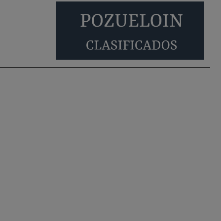
Será amigo de alguien importante...en el
Congreso, Senado, en la Policía o en la politica
Pozuelo de Alarcón
🔴 EXCLUSIVA | El
comisario de la …
😆Durán menos qué un caramelo en la puerta de
un colegio 🍬
Pozuelo de Alarcón
🔴 EXCLUSIVA | El
comisario de la …
se va porke no tiene piscina 🤪🤪🤪
Pozuelo de Alarcón
🔴 EXCLUSIVA | El
comisario de la …
Y ese quien es, apenas se ven patrullas en la