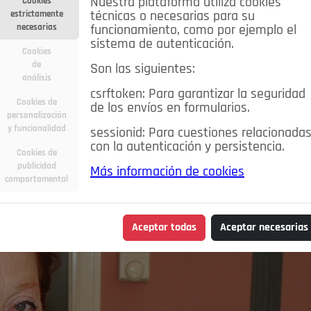
Nuestra plataforma utiliza cookies
Cookies
estrictamente
técnicas o necesarias para su
necesarias
funcionamiento, como por ejemplo el
sistema de autenticación.
Cookies
de
Son las siguientes:
análisis
csrftoken: Para garantizar la seguridad
Cookies de
de los envíos en formularios.
personalización
y funcionalidad
sessionid: Para cuestiones relacionada
con la autenticación y persistencia.
Cookies de
publicidad
Más información de cookies
comportamental
Aceptar todas
Aceptar necesarias