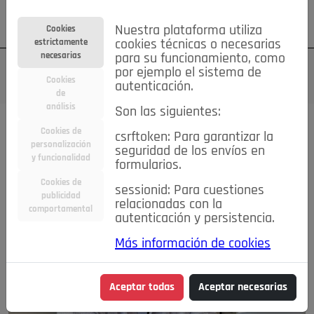
Su cuenta
Regístrese
¿Olvidó su contraseña?
Nuestra plataforma utiliza
Cookies
estrictamente
cookies técnicas o necesarias
necesarias
para su funcionamiento, como
por ejemplo el sistema de
Cookies
autenticación.
de
análisis
Son las siguientes:
Cookies de
csrftoken: Para garantizar la
personalización
seguridad de los envíos en
y funcionalidad
formularios.
Cookies de
sessionid: Para cuestiones
publicidad
relacionadas con la
comportamental
autenticación y persistencia.
Más información de cookies
Aceptar todas
Aceptar necesarias