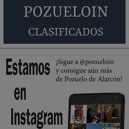
Pozuelo de Alarcón
Quejas por el deterioro de la
limpieza …
Será amigo de alguien importante...en el Congreso, Senado, en la
Policía o en la politica
Pozuelo de Alarcón
🔴 EXCLUSIVA | El comisario de la …
😆Durán menos qué un caramelo en la puerta de un colegio 🍬
Pozuelo de Alarcón
🔴 EXCLUSIVA | El comisario de la …
se va porke no tiene piscina 🤪🤪🤪
Pozuelo de Alarcón
🔴 EXCLUSIVA | El comisario de la …