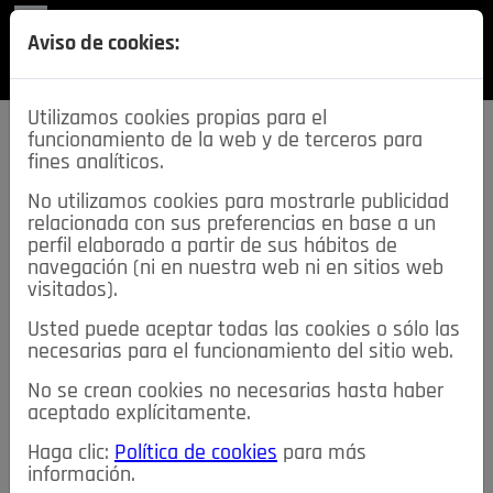
REVISTA
Aviso de cookies:
SECCIONES
Utilizamos cookies propias para el
funcionamiento de la web y de terceros para
fines analíticos.
No utilizamos cookies para mostrarle publicidad
relacionada con sus preferencias en base a un
descarga esta
perfil elaborado a partir de sus hábitos de
REVISTA
navegación (ni en nuestra web ni en sitios web
visitados).
Usted puede aceptar todas las cookies o sólo las
≡
NOTICIAS
necesarias para el funcionamiento del sitio web.
No se crean cookies no necesarias hasta haber
NOTICIAS
SERVICIOS DE INTERÉS
aceptado explícitamente.
TABLÓN DE ANUNCIOS
MIS ANUNCIOS
CONTACTO
Haga clic:
Política de cookies
para más
información.
NOSOTROS