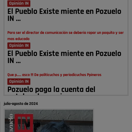
Opinión IN
El Pueblo Existe miente en Pozuelo
IN …
Para ser el director de comunicación se debería rapar un poquito y ser
mas educado
Opinión IN
El Pueblo Existe miente en Pozuelo
IN …
Que p..... asco !!! De politicuchos y periodicuchos Ppineros
Opinión IN
Pozuelo paga la cuenta del
autobombo: casi …
julio-agosto de 2024
Señora Alcaldesa Ud no ha vivido nunca en Pozuelo , pero yo si desde
hace más de 60 años , …
Pozuelo de Alarcón