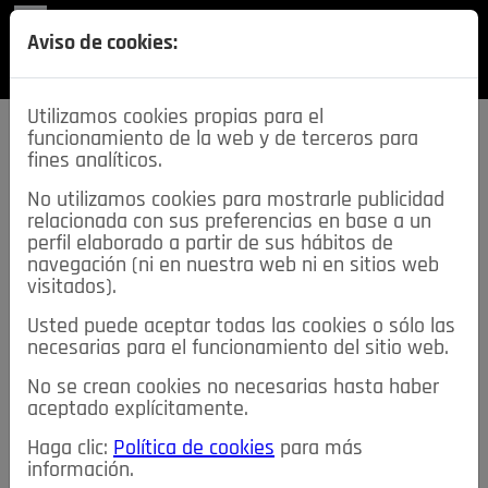
REVISTA
Aviso de cookies:
SECCIONES
Utilizamos cookies propias para el
funcionamiento de la web y de terceros para
fines analíticos.
No utilizamos cookies para mostrarle publicidad
relacionada con sus preferencias en base a un
descarga esta
perfil elaborado a partir de sus hábitos de
REVISTA
navegación (ni en nuestra web ni en sitios web
visitados).
Usted puede aceptar todas las cookies o sólo las
≡
NOTICIAS
necesarias para el funcionamiento del sitio web.
No se crean cookies no necesarias hasta haber
NOTICIAS
SERVICIOS DE INTERÉS
aceptado explícitamente.
TABLÓN DE ANUNCIOS
MIS ANUNCIOS
CONTACTO
Haga clic:
Política de cookies
para más
información.
NOSOTROS