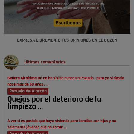
EXPRESA LIBREMENTE TUS OPINIONES EN EL BUZÓN
Últimos comentarios
Señora Alcaldesa Ud no ha vivido nunca en Pozuelo , pero yo si desde
hace más de 60 años , …
Pozuelo de Alarcón
Quejas por el deterioro de la
limpieza …
A ver si es posible que haya vivienda para familias con hijos y no
solamente jóvenes que no es tan …
Pozuelo de Alarcón