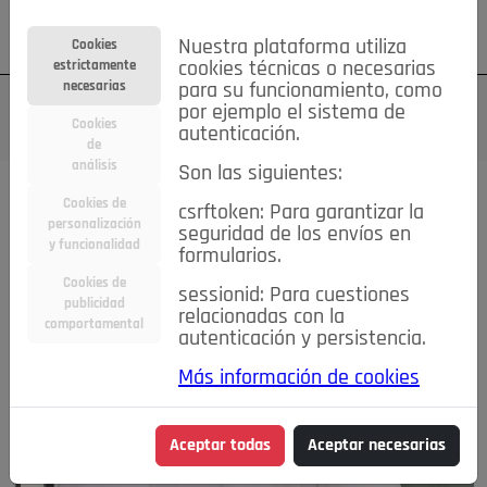
Su cuenta
Regístrese
¿Olvidó su contraseña?
Nuestra plataforma utiliza
Cookies
estrictamente
cookies técnicas o necesarias
necesarias
para su funcionamiento, como
por ejemplo el sistema de
Cookies
autenticación.
de
análisis
Son las siguientes:
Cookies de
csrftoken: Para garantizar la
personalización
seguridad de los envíos en
y funcionalidad
formularios.
Cookies de
sessionid: Para cuestiones
publicidad
relacionadas con la
comportamental
autenticación y persistencia.
Más información de cookies
Aceptar todas
Aceptar necesarias