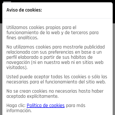
REVISTA
Aviso de cookies:
SECCIONES
Utilizamos cookies propias para el
funcionamiento de la web y de terceros para
fines analíticos.
No utilizamos cookies para mostrarle publicidad
relacionada con sus preferencias en base a un
descarga esta
perfil elaborado a partir de sus hábitos de
REVISTA
navegación (ni en nuestra web ni en sitios web
visitados).
Usted puede aceptar todas las cookies o sólo las
≡
NOTICIAS
necesarias para el funcionamiento del sitio web.
No se crean cookies no necesarias hasta haber
NOTICIAS
SERVICIOS DE INTERÉS
aceptado explícitamente.
TABLÓN DE ANUNCIOS
MIS ANUNCIOS
CONTACTO
Haga clic:
Política de cookies
para más
información.
NOSOTROS