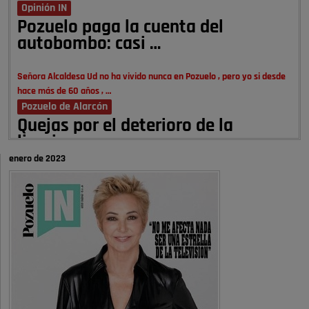
Opinión IN
Pozuelo paga la cuenta del
autobombo: casi …
Señora Alcaldesa Ud no ha vivido nunca en Pozuelo , pero yo si desde
hace más de 60 años , …
Pozuelo de Alarcón
Quejas por el deterioro de la
limpieza …
enero de 2023
A ver si es posible que haya vivienda para familias con hijos y no
solamente jóvenes que no es tan …
Pozuelo de Alarcón
Pozuelo desbloquea
definitivamente Huerta Grande: las
obras …
Donde pueden inscribirse las personas empadronados en Pozuelo para
la vivienda asequible .