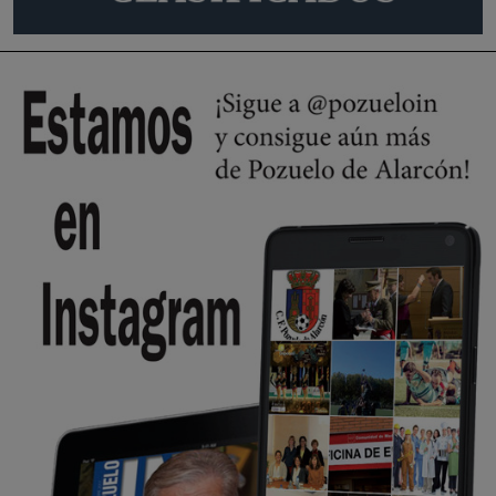
🔴 EXCLUSIVA | El comisario de la …
se va porke no tiene piscina 🤪🤪🤪
Pozuelo de Alarcón
🔴 EXCLUSIVA | El comisario de la …
Y ese quien es, apenas se ven patrullas en la estación, como si se van
todos, no vamos a notar …
Pozuelo de Alarcón
🔴 EXCLUSIVA | El comisario de la …