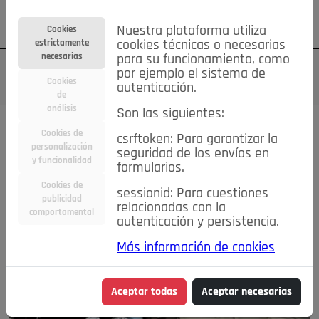
Su cuenta
Regístrese
¿Olvidó su contraseña?
Nuestra plataforma utiliza
Cookies
estrictamente
cookies técnicas o necesarias
necesarias
para su funcionamiento, como
por ejemplo el sistema de
Cookies
autenticación.
de
análisis
Son las siguientes:
Cookies de
csrftoken: Para garantizar la
personalización
seguridad de los envíos en
y funcionalidad
formularios.
Cookies de
sessionid: Para cuestiones
publicidad
relacionadas con la
comportamental
autenticación y persistencia.
Más información de cookies
Aceptar todas
Aceptar necesarias