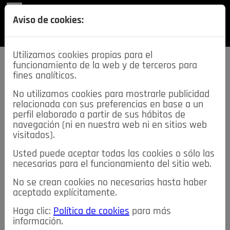
REVISTA
Aviso de cookies:
SECCIONES
Utilizamos cookies propias para el
funcionamiento de la web y de terceros para
fines analíticos.
No utilizamos cookies para mostrarle publicidad
relacionada con sus preferencias en base a un
descarga esta
perfil elaborado a partir de sus hábitos de
REVISTA
navegación (ni en nuestra web ni en sitios web
visitados).
Usted puede aceptar todas las cookies o sólo las
≡
NOTICIAS
necesarias para el funcionamiento del sitio web.
No se crean cookies no necesarias hasta haber
NOTICIAS
SERVICIOS DE INTERÉS
aceptado explícitamente.
TABLÓN DE ANUNCIOS
MIS ANUNCIOS
CONTACTO
Haga clic:
Política de cookies
para más
información.
NOSOTROS