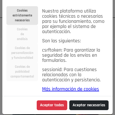
Su cuenta
Regístrese
¿Olvidó su contraseña?
Nuestra plataforma utiliza
Cookies
estrictamente
cookies técnicas o necesarias
necesarias
para su funcionamiento, como
por ejemplo el sistema de
Cookies
autenticación.
de
análisis
Son las siguientes:
Cookies de
csrftoken: Para garantizar la
personalización
seguridad de los envíos en
y funcionalidad
formularios.
Cookies de
sessionid: Para cuestiones
publicidad
relacionadas con la
comportamental
autenticación y persistencia.
Más información de cookies
Aceptar todas
Aceptar necesarias