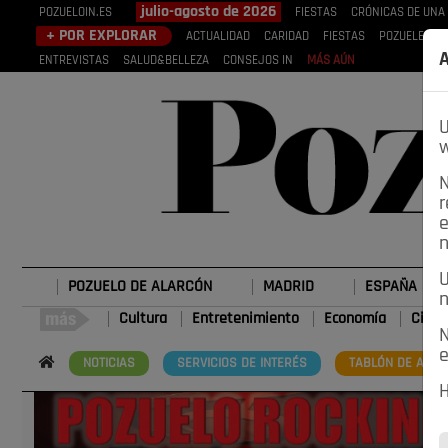
julio-agosto de 2026
POZUELOIN.ES
FIESTAS
CRÓNICAS DE UNA
+ POR EXPLORAR
ACTUALIDAD
CARIDAD
FIESTAS
POZUELEROS
A
ENTREVISTAS
SALUD&BELLEZA
CONSEJOS IN
MÁS AÚN
U
w
N
r
e
n
U
POZUELO DE ALARCÓN
MADRID
ESPAÑA
n
Cultura
Entretenimiento
Economía
Cienc
N
e
NOTICIAS
SERVICIOS DE INTERÉS
TABLÓN DE ANUN
H