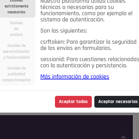
Nuestra plataforma utiliza cookies
Cookies
estrictamente
técnicas o necesarias para su
necesarias
funcionamiento, como por ejemplo el
sistema de autenticación.
Cookies
de
Son las siguientes:
análisis
csrftoken: Para garantizar la seguridad
Cookies de
de los envíos en formularios.
personalización
y funcionalidad
sessionid: Para cuestiones relacionada
con la autenticación y persistencia.
Cookies de
publicidad
Más información de cookies
ra
Deportes
Economía
Educación
comportamental
Madrid
Opinión IN
Pozuelo de Alarcón
Pozuelo en
Aceptar todas
Aceptar necesarias