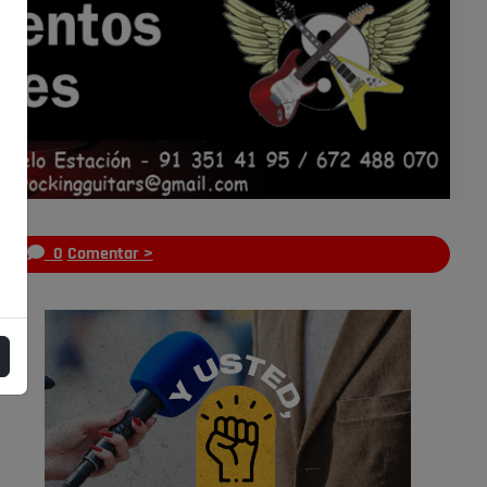
s
0
Comentar >