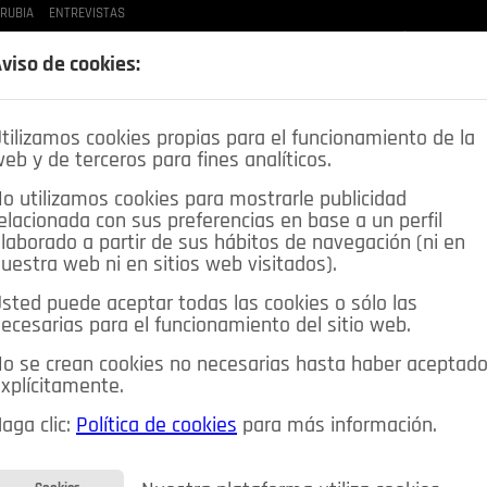
 RUBIA
ENTREVISTAS
LAS BUENAS MANERAS
LO QUE TE DIJE
SPLEEN DE POZUELO
CRÓNICAS DE UNA
viso de cookies:
tilizamos cookies propias para el funcionamiento de la
eb y de terceros para fines analíticos.
o utilizamos cookies para mostrarle publicidad
elacionada con sus preferencias en base a un perfil
laborado a partir de sus hábitos de navegación (ni en
uestra web ni en sitios web visitados).
sted puede aceptar todas las cookies o sólo las
DEPORTES
OPINIÓN IN
SALUD
🔴 EN DIRECTO
ecesarias para el funcionamiento del sitio web.
ia&Tecnología
Educación
Caridad
Pozuelo en imágenes
o se crean cookies no necesarias hasta haber aceptad
xplícitamente.
CIOS
MIS ANUNCIOS
CONTACTO
NOSOTROS
aga clic:
Política de cookies
para más información.