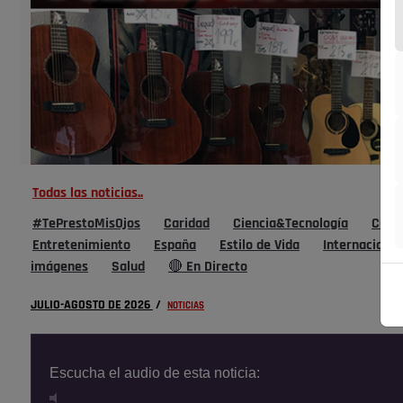
Todas las noticias..
#TePrestoMisOjos
Caridad
Ciencia&Tecnología
Cultu
Entretenimiento
España
Estilo de Vida
Internacional
imágenes
Salud
🔴 En Directo
JULIO-AGOSTO DE 2026
/
NOTICIAS
Escucha el audio de esta noticia: