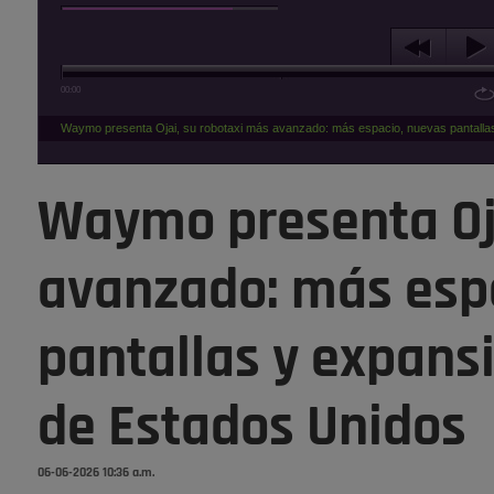
00:00
Waymo presenta Ojai, su robotaxi más avanzado: más espacio, nuevas pantalla
Waymo presenta Oja
avanzado: más esp
pantallas y expans
de Estados Unidos
06-06-2026 10:36 a.m.