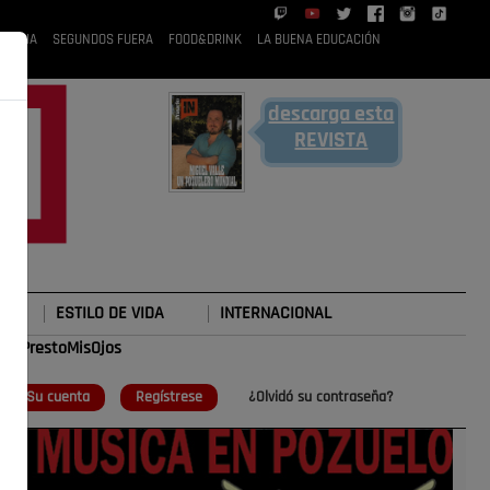
 RUBIA
SEGUNDOS FUERA
FOOD&DRINK
LA BUENA EDUCACIÓN
descarga esta
REVISTA
ESTILO DE VIDA
INTERNACIONAL
#TePrestoMisOjos
o
Su cuenta
Regístrese
¿Olvidó su contraseña?