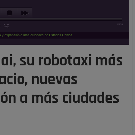
05:59
s y expansión a más ciudades de Estados Unidos
i, su robotaxi más
acio, nuevas
ión a más ciudades