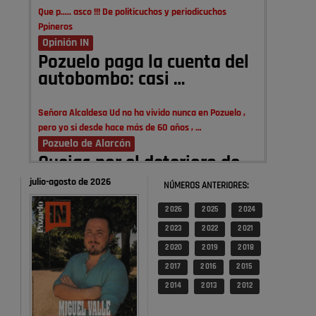
Que p..... asco !!! De politicuchos y periodicuchos
Ppineros
Opinión IN
Pozuelo paga la cuenta del
autobombo: casi …
Señora Alcaldesa Ud no ha vivido nunca en Pozuelo ,
pero yo si desde hace más de 60 años , …
Pozuelo de Alarcón
Quejas por el deterioro de
la limpieza …
julio-agosto de 2026
NÚMEROS ANTERIORES:
2 026
2 025
2 024
A ver si es posible que haya vivienda para familias con
hijos y no solamente jóvenes que no es tan …
2 023
2 022
2 021
Pozuelo de Alarcón
2 020
2 019
2 018
Pozuelo desbloquea
2 017
2 016
2 015
definitivamente Huerta
2 014
2 013
2 012
Grande: las obras …