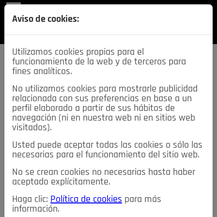
REVISTA
Aviso de cookies:
SECCIONES
Utilizamos cookies propias para el
funcionamiento de la web y de terceros para
fines analíticos.
No utilizamos cookies para mostrarle publicidad
relacionada con sus preferencias en base a un
descarga esta
perfil elaborado a partir de sus hábitos de
REVISTA
navegación (ni en nuestra web ni en sitios web
visitados).
Usted puede aceptar todas las cookies o sólo las
≡
NOTICIAS
necesarias para el funcionamiento del sitio web.
No se crean cookies no necesarias hasta haber
NOTICIAS
SERVICIOS DE INTERÉS
aceptado explícitamente.
TABLÓN DE ANUNCIOS
MIS ANUNCIOS
CONTACTO
Haga clic:
Política de cookies
para más
información.
NOSOTROS