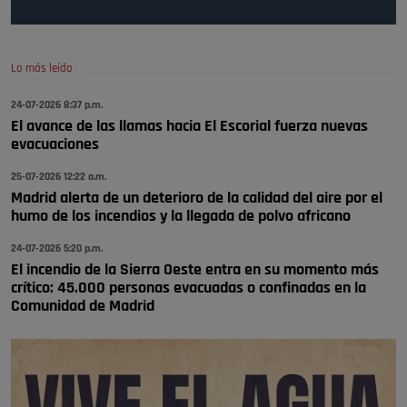
A ver si llega alguno que de verdad le importe la seguridad de Pozuelo
Pozuelo de Alarcón
🔴 EXCLUSIVA | El comisario de la …
Lo más leído
Wayne Rooney era el comisario de pozuelo?
24-07-2026 8:37 p.m.
Pozuelo de Alarcón
El avance de las llamas hacia El Escorial fuerza nuevas
🔴 EXCLUSIVA | El comisario de la …
evacuaciones
25-07-2026 12:22 a.m.
Madrid alerta de un deterioro de la calidad del aire por el
humo de los incendios y la llegada de polvo africano
24-07-2026 5:20 p.m.
El incendio de la Sierra Oeste entra en su momento más
crítico: 45.000 personas evacuadas o confinadas en la
Comunidad de Madrid