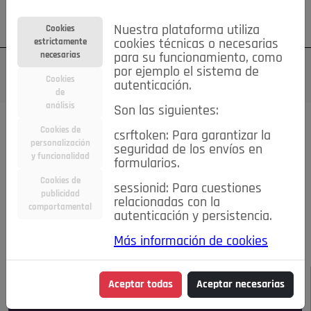
Su cuenta
Regístrese
¿Olvidó su contraseña?
Nuestra plataforma utiliza
Cookies
estrictamente
cookies técnicas o necesarias
necesarias
para su funcionamiento, como
por ejemplo el sistema de
Cookies
autenticación.
de
análisis
Son las siguientes:
Todas las noticias..
Cookies de
csrftoken: Para garantizar la
personalización
seguridad de los envíos en
#TePrestoMisOjos
Caridad
Ciencia&Tecnología
y funcionalidad
formularios.
Cultura
Deportes
Economía
Educación
Cookies de
Entretenimiento
España
Estilo de Vida
sessionid: Para cuestiones
publicidad
Internacional
Madrid
Opinión IN
Pozuelo de Alarcón
relacionadas con la
comportamental
autenticación y persistencia.
Pozuelo en imágenes
Salud
🔴 En Directo
Más información de cookies
JULIO-AGOSTO DE 2026
/
NOTICIAS
Aceptar todas
Aceptar necesarias
Escucha el audio de esta noticia: