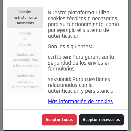
Su cuenta
Regístrese
¿Olvidó su contraseña?
Nuestra plataforma utiliza
Cookies
estrictamente
cookies técnicas o necesarias
necesarias
para su funcionamiento, como
por ejemplo el sistema de
Cookies
autenticación.
de
análisis
Son las siguientes:
Todas las noticias..
Cookies de
csrftoken: Para garantizar la
personalización
seguridad de los envíos en
#TePrestoMisOjos
Caridad
Ciencia&Tecnología
y funcionalidad
formularios.
Cultura
Deportes
Economía
Educación
Cookies de
Entretenimiento
España
Estilo de Vida
sessionid: Para cuestiones
publicidad
Internacional
Madrid
Opinión IN
Pozuelo de Alarcón
relacionadas con la
comportamental
autenticación y persistencia.
Pozuelo en imágenes
Salud
🔴 En Directo
Más información de cookies
JULIO-AGOSTO DE 2026
/
NOTICIAS
Aceptar todas
Aceptar necesarias
Escucha el audio de esta noticia: