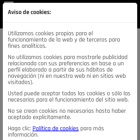
REVISTA
Aviso de cookies:
SECCIONES
Utilizamos cookies propias para el
funcionamiento de la web y de terceros para
fines analíticos.
No utilizamos cookies para mostrarle publicidad
relacionada con sus preferencias en base a un
descarga esta
perfil elaborado a partir de sus hábitos de
REVISTA
navegación (ni en nuestra web ni en sitios web
visitados).
Usted puede aceptar todas las cookies o sólo las
≡
NOTICIAS
necesarias para el funcionamiento del sitio web.
No se crean cookies no necesarias hasta haber
NOTICIAS
SERVICIOS DE INTERÉS
aceptado explícitamente.
TABLÓN DE ANUNCIOS
MIS ANUNCIOS
CONTACTO
Haga clic:
Política de cookies
para más
información.
NOSOTROS