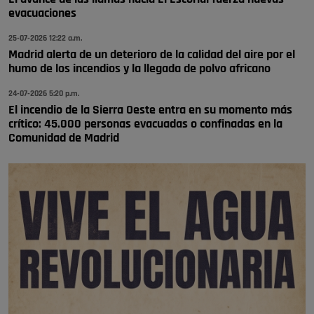
🔴 EXCLUSIVA | El comisario de la …
evacuaciones
se va porke no tiene piscina 🤪🤪🤪
25-07-2026 12:22 a.m.
Pozuelo de Alarcón
Madrid alerta de un deterioro de la calidad del aire por el
humo de los incendios y la llegada de polvo africano
🔴 EXCLUSIVA | El comisario de la …
24-07-2026 5:20 p.m.
El incendio de la Sierra Oeste entra en su momento más
crítico: 45.000 personas evacuadas o confinadas en la
Comunidad de Madrid