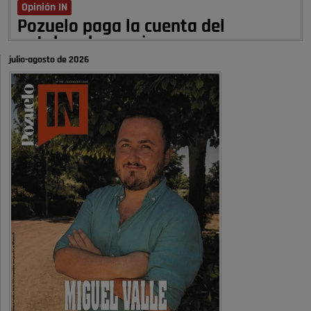
Opinión IN
Pozuelo paga la cuenta del
autobombo: casi …
julio-agosto de 2026
Señora Alcaldesa Ud no ha vivido nunca en Pozuelo , pero yo si desde
hace más de 60 años , …
Pozuelo de Alarcón
Quejas por el deterioro de la
limpieza …
A ver si es posible que haya vivienda para familias con hijos y no
solamente jóvenes que no es tan …
Pozuelo de Alarcón
Pozuelo desbloquea
definitivamente Huerta Grande: las
obras …
Donde pueden inscribirse las personas empadronados en Pozuelo para
la vivienda asequible .