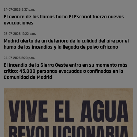
😆Durán menos qué un caramelo en la puerta de un colegio 🍬
Pozuelo de Alarcón
24-07-2026 8:37 p.m.
El avance de las llamas hacia El Escorial fuerza nuevas
🔴 EXCLUSIVA | El comisario de la …
evacuaciones
se va porke no tiene piscina 🤪🤪🤪
25-07-2026 12:22 a.m.
Pozuelo de Alarcón
Madrid alerta de un deterioro de la calidad del aire por el
humo de los incendios y la llegada de polvo africano
🔴 EXCLUSIVA | El comisario de la …
24-07-2026 5:20 p.m.
El incendio de la Sierra Oeste entra en su momento más
crítico: 45.000 personas evacuadas o confinadas en la
Comunidad de Madrid