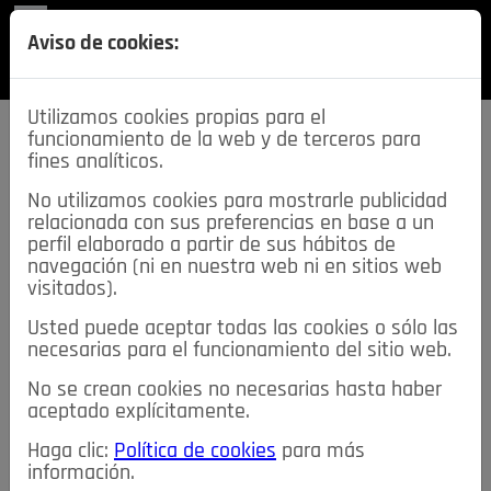
REVISTA
Aviso de cookies:
SECCIONES
Utilizamos cookies propias para el
funcionamiento de la web y de terceros para
fines analíticos.
No utilizamos cookies para mostrarle publicidad
relacionada con sus preferencias en base a un
descarga esta
perfil elaborado a partir de sus hábitos de
REVISTA
navegación (ni en nuestra web ni en sitios web
visitados).
Usted puede aceptar todas las cookies o sólo las
≡
NOTICIAS
necesarias para el funcionamiento del sitio web.
No se crean cookies no necesarias hasta haber
NOTICIAS
SERVICIOS DE INTERÉS
aceptado explícitamente.
TABLÓN DE ANUNCIOS
MIS ANUNCIOS
CONTACTO
Haga clic:
Política de cookies
para más
información.
NOSOTROS