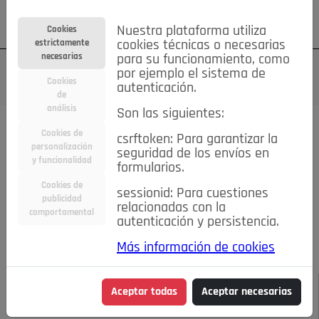
Su cuenta
Regístrese
¿Olvidó su contraseña?
Nuestra plataforma utiliza
Cookies
estrictamente
cookies técnicas o necesarias
necesarias
para su funcionamiento, como
por ejemplo el sistema de
Cookies
autenticación.
de
análisis
Son las siguientes:
Todas las noticias..
Cookies de
csrftoken: Para garantizar la
personalización
seguridad de los envíos en
#TePrestoMisOjos
Caridad
Ciencia&Tecnología
y funcionalidad
formularios.
Cultura
Deportes
Economía
Educación
Cookies de
Entretenimiento
España
Estilo de Vida
sessionid: Para cuestiones
publicidad
Internacional
Madrid
Opinión IN
Pozuelo de Alarcón
relacionadas con la
comportamental
autenticación y persistencia.
Pozuelo en imágenes
Salud
🔴 En Directo
Más información de cookies
JULIO-AGOSTO DE 2026
/
NOTICIAS
POZUELO SIGUE
Aceptar todas
Aceptar necesarias