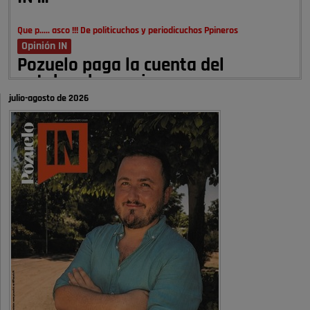
Que p..... asco !!! De politicuchos y periodicuchos Ppineros
Opinión IN
Pozuelo paga la cuenta del
autobombo: casi …
julio-agosto de 2026
Señora Alcaldesa Ud no ha vivido nunca en Pozuelo , pero yo si desde
hace más de 60 años , …
Pozuelo de Alarcón
Quejas por el deterioro de la
limpieza …
A ver si es posible que haya vivienda para familias con hijos y no
solamente jóvenes que no es tan …
Pozuelo de Alarcón
Pozuelo desbloquea
definitivamente Huerta Grande: las
obras …